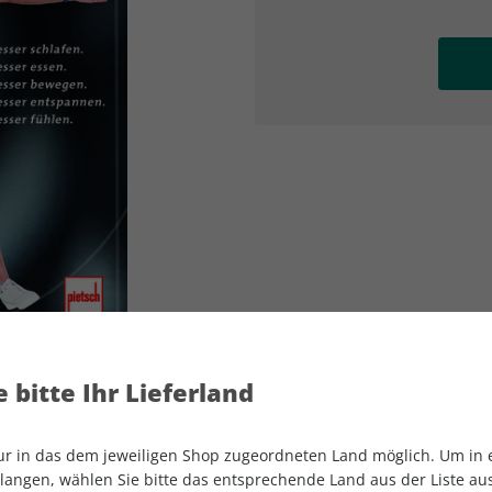
AD
AD
 bitte Ihr Lieferland
nur in das dem jeweiligen Shop zugeordneten Land möglich. Um in
Men's Health Buch Biohacking
angen, wählen Sie bitte das entsprechende Land aus der Liste aus.