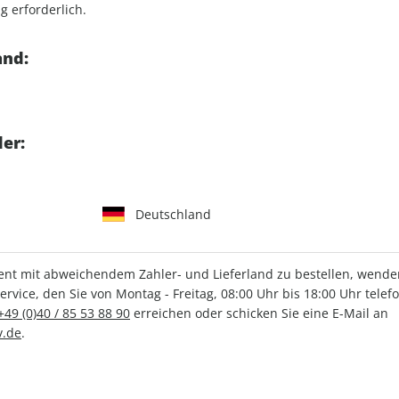
g erforderlich.
en: „Biohacking“, auch
Artikelnummer
2193627
r Munde. In den vergangenen
and:
Verkauf durch
Motor Pres
 entwickelt, deren Ziel
istige Potenzial
eits des Mainstreams. Der
Bandbreite an Methoden –
er:
itualen bis hin zu aktueller
In Selbstversuchen des
is, wenn der Butter im
n Monat mindestens ein
Deutschland
mlung landet.
t mit abweichendem Zahler- und Lieferland zu bestellen, wenden 
vice, den Sie von Montag - Freitag, 08:00 Uhr bis 18:00 Uhr telef
+49 (0)40 / 85 53 88 90
erreichen oder schicken Sie eine E-Mail an
IHRE ABO-VORTEILE
.de
.