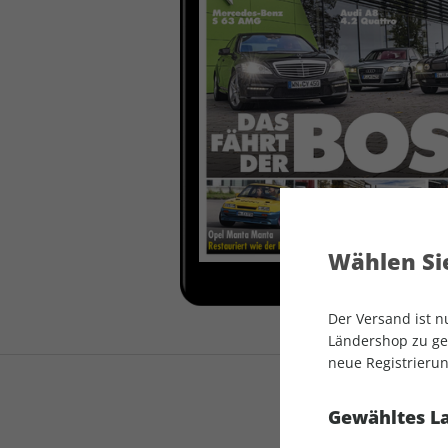
auto motor und sport
auto motor und sport
EDITION
autokauf
auto motor und sport
autokauf
Wählen Sie
Der Versand ist 
Ländershop zu gel
neue Registrierun
Gewähltes L