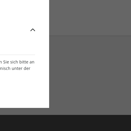
Sie sich bitte an
onisch unter der
E-Paper Ausgaben
Als App oder E-Paper
verfügbar