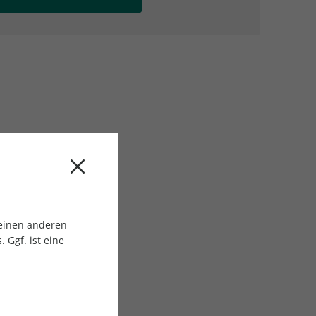
AC Reisemagazin
AC Reisemagazin
 einen anderen
 Ggf. ist eine