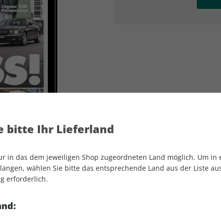
AD
AD
 bitte Ihr Lieferland
nur in das dem jeweiligen Shop zugeordneten Land möglich. Um in
angen, wählen Sie bitte das entsprechende Land aus der Liste aus.
g erforderlich.
YOUNGTIMER ePaper 08/2023
and: