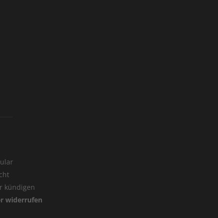
ular
cht
er kündigen
er widerrufen