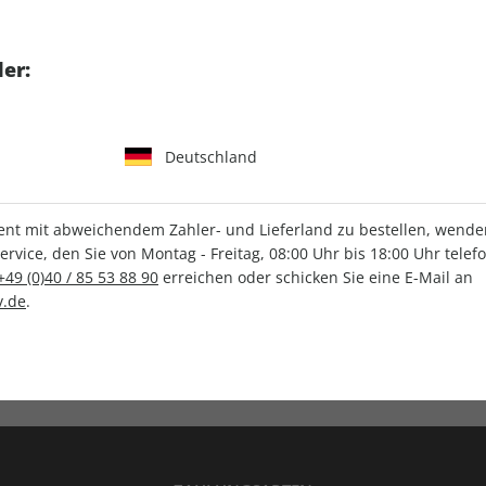
tgart GmbH & Co. KG
er:
Deutschland
IHRE ABO-VORTEILE
t mit abweichendem Zahler- und Lieferland zu bestellen, wenden 
vice, den Sie von Montag - Freitag, 08:00 Uhr bis 18:00 Uhr telef
+49 (0)40 / 85 53 88 90
erreichen oder schicken Sie eine E-Mail an
.de
.
Versandkostenfrei
Wunschprämie
en
Lieferung frei Haus
Geschenk inklusive