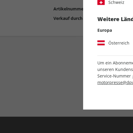
Schweiz
Artikelnummer
2191086
Verkauf durch
Motor Presse Stut
Weitere Länd
Europa
Österreich
Um ein Abonnemen
unseren Kundenser
Service-Nummer
motorpresse@dpv
Liefergarantie
Keine Ausgabe verpass