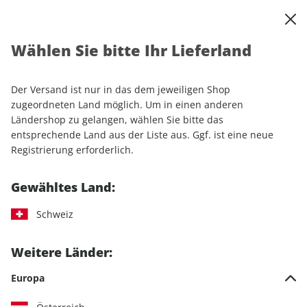
0
Warenkorb
Shop durchsuchen
MENÜ
Wählen Sie bitte Ihr Lieferland
Startseite
Einzelhefte
YOUNGTIMER ePaper 03/2023
Der Versand ist nur in das dem jeweiligen Shop
LESEPROBE
zugeordneten Land möglich. Um in einen anderen
Ländershop zu gelangen, wählen Sie bitte das
entsprechende Land aus der Liste aus. Ggf. ist eine neue
Registrierung erforderlich.
Gewähltes Land:
Schweiz
Weitere Länder:
Europa