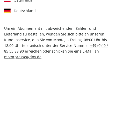
Österreich
Deutschland
Um ein Abonnement mit abweichendem Zahler- und
YOUNGTIMER ePaper 03/2023
Lieferland zu bestellen, wenden Sie sich bitte an unseren
Kundenservice, den Sie von Montag - Freitag, 08:00 Uhr bis
18:00 Uhr telefonisch unter der Service-Nummer
+49 (0)40 /
Direkt verfügbar
85 53 88 90
erreichen oder schicken Sie eine E-Mail an
motorpresse@dpv.de
.
CHF 4.00
inkl. MwSt.
Zur Kasse