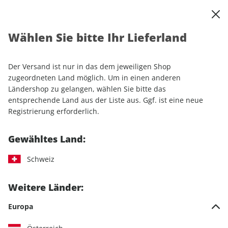
0
Warenkorb
Shop durchsuchen
MENÜ
Wählen Sie bitte Ihr Lieferland
Startseite
Einzelhefte
YOUNGTIMER ePaper 03/2022
Der Versand ist nur in das dem jeweiligen Shop
LESEPROBE
zugeordneten Land möglich. Um in einen anderen
Ländershop zu gelangen, wählen Sie bitte das
entsprechende Land aus der Liste aus. Ggf. ist eine neue
Registrierung erforderlich.
Gewähltes Land:
Schweiz
Weitere Länder:
Europa