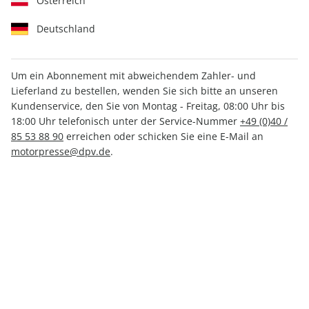
Österreich
Deutschland
Um ein Abonnement mit abweichendem Zahler- und
YOUNGTIMER ePaper 03/2022
Lieferland zu bestellen, wenden Sie sich bitte an unseren
Kundenservice, den Sie von Montag - Freitag, 08:00 Uhr bis
18:00 Uhr telefonisch unter der Service-Nummer
+49 (0)40 /
Direkt verfügbar
85 53 88 90
erreichen oder schicken Sie eine E-Mail an
motorpresse@dpv.de
.
CHF 3.50
inkl. MwSt.
Zur Kasse