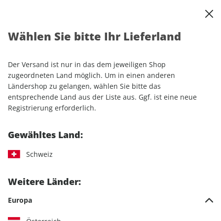
0
Warenkorb
Shop durchsuchen
MENÜ
Wählen Sie bitte Ihr Lieferland
Startseite
Einzelhefte
Sport & Freizeit
RUNNER'S WORLD
RUNNER'S WORLD ePaper 06/2026
Der Versand ist nur in das dem jeweiligen Shop
zugeordneten Land möglich. Um in einen anderen
LESEPROBE
Ländershop zu gelangen, wählen Sie bitte das
entsprechende Land aus der Liste aus. Ggf. ist eine neue
Registrierung erforderlich.
Gewähltes Land:
Schweiz
Weitere Länder:
Europa