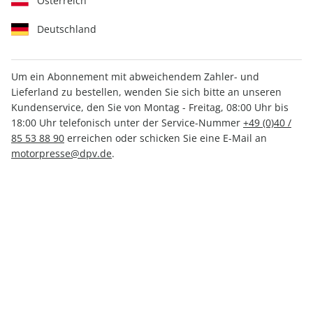
Österreich
Deutschland
Um ein Abonnement mit abweichendem Zahler- und
Lieferland zu bestellen, wenden Sie sich bitte an unseren
RUNNER'S WORLD ePaper
Kundenservice, den Sie von Montag - Freitag, 08:00 Uhr bis
06/2026
18:00 Uhr telefonisch unter der Service-Nummer
+49 (0)40 /
85 53 88 90
erreichen oder schicken Sie eine E-Mail an
motorpresse@dpv.de
.
Direkt verfügbar
CHF 4.00
inkl. MwSt.
Zur Kasse