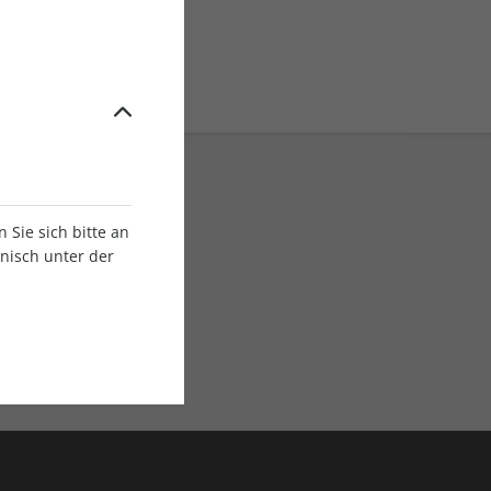
Sie sich bitte an
onisch unter der
E-Paper Ausgaben
Als App oder E-Paper
verfügbar