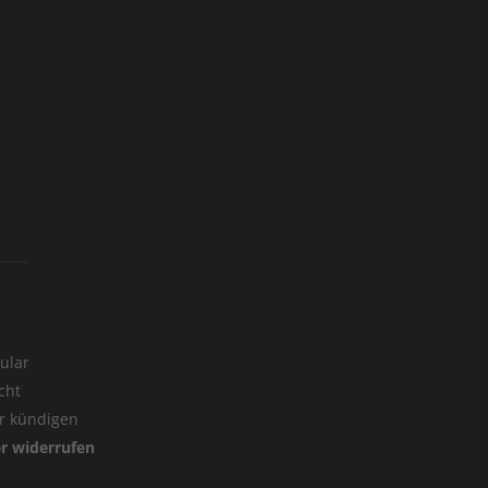
ular
cht
er kündigen
er widerrufen