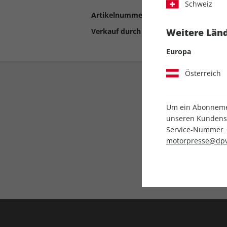
Schweiz
Artikelnummer
2192570
Verkauf durch
Motor Presse Stut
Weitere Länd
Europa
Österreich
Um ein Abonnemen
unseren Kundenser
Service-Nummer
motorpresse@dpv
Liefergarantie
Keine Ausgabe verpass