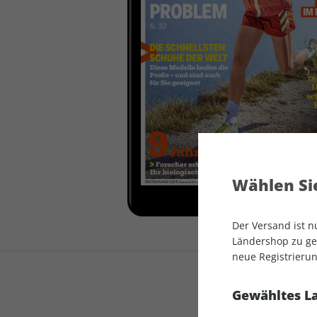
auto motor und sport
auto motor und sport
EDITION
autokauf
auto motor und sport
autokauf
Wählen Sie
Der Versand ist 
Ländershop zu gel
neue Registrierun
Gewähltes L