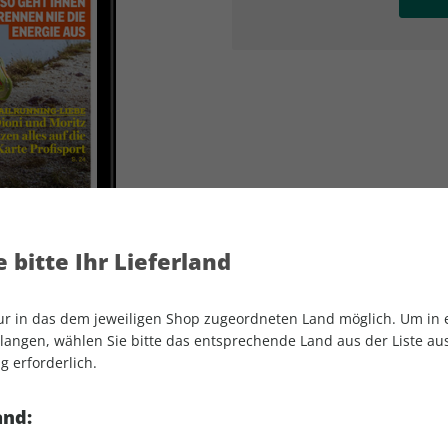
AD
AD
 bitte Ihr Lieferland
nur in das dem jeweiligen Shop zugeordneten Land möglich. Um in
angen, wählen Sie bitte das entsprechende Land aus der Liste aus.
g erforderlich.
RUNNER'S WORLD ePaper 06/2022
and: