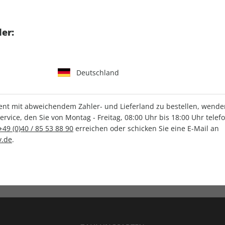
tgart GmbH & Co. KG
er:
Deutschland
IHRE ABO-VORTEILE
t mit abweichendem Zahler- und Lieferland zu bestellen, wenden 
vice, den Sie von Montag - Freitag, 08:00 Uhr bis 18:00 Uhr telef
+49 (0)40 / 85 53 88 90
erreichen oder schicken Sie eine E-Mail an
.de
.
Versandkostenfrei
Wunschprämie
en
Lieferung frei Haus
Geschenk inklusive