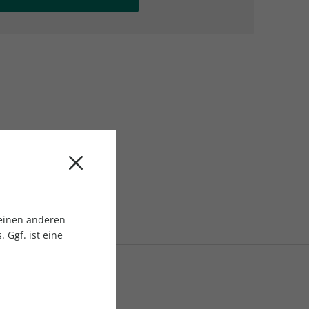
AC Reisemagazin
AC Reisemagazin
 einen anderen
 Ggf. ist eine