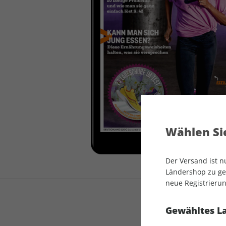
auto motor und sport
auto motor und sport
EDITION
autokauf
auto motor und sport
autokauf
Wählen Sie
Der Versand ist 
Ländershop zu gel
neue Registrierun
Gewähltes L