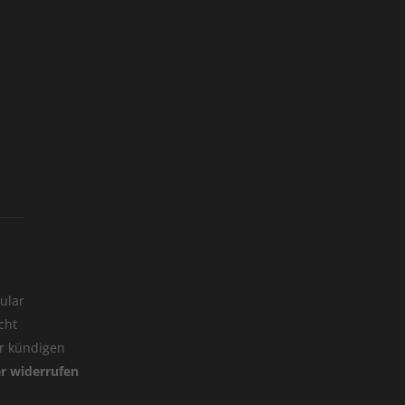
ular
cht
er kündigen
er widerrufen