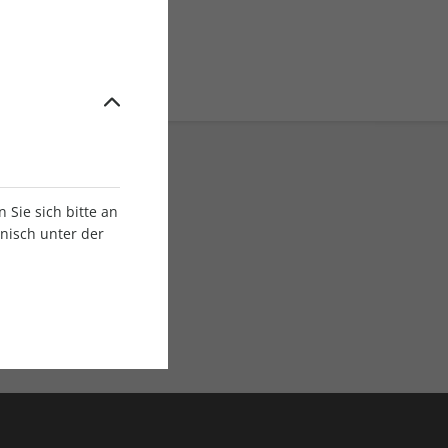
Sie sich bitte an
onisch unter der
E-Paper Ausgaben
Als App oder E-Paper
verfügbar