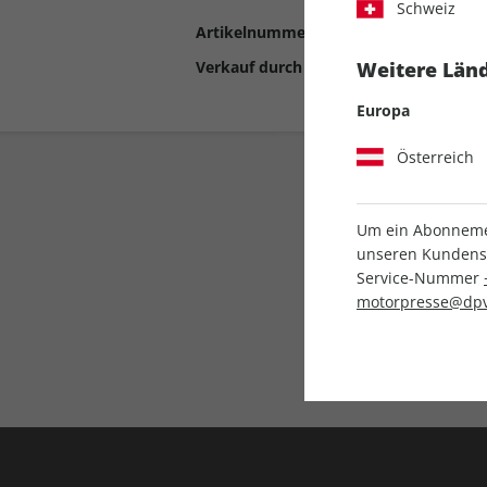
Schweiz
Artikelnummer
2192568
Verkauf durch
Motor Presse Stut
Weitere Länd
Europa
Österreich
Um ein Abonnemen
unseren Kundenser
Service-Nummer
motorpresse@dpv
Liefergarantie
Keine Ausgabe verpass