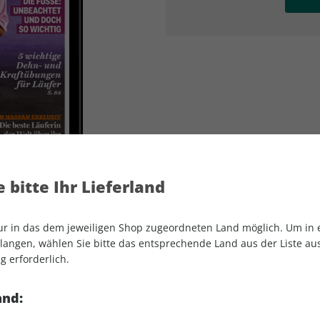
AD
AD
 bitte Ihr Lieferland
nur in das dem jeweiligen Shop zugeordneten Land möglich. Um in
angen, wählen Sie bitte das entsprechende Land aus der Liste aus.
g erforderlich.
RUNNER'S WORLD ePaper 04/2022
and: