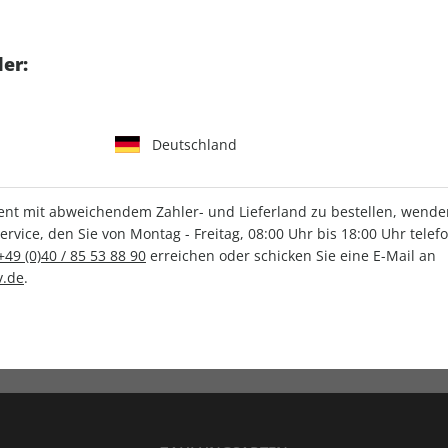
tgart GmbH & Co. KG
er:
Deutschland
IHRE ABO-VORTEILE
t mit abweichendem Zahler- und Lieferland zu bestellen, wenden 
vice, den Sie von Montag - Freitag, 08:00 Uhr bis 18:00 Uhr telef
+49 (0)40 / 85 53 88 90
erreichen oder schicken Sie eine E-Mail an
.de
.
Versandkostenfrei
Wunschprämie
en
Lieferung frei Haus
Geschenk inklusive