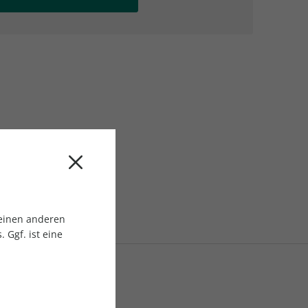
AC Reisemagazin
AC Reisemagazin
 einen anderen
 Ggf. ist eine