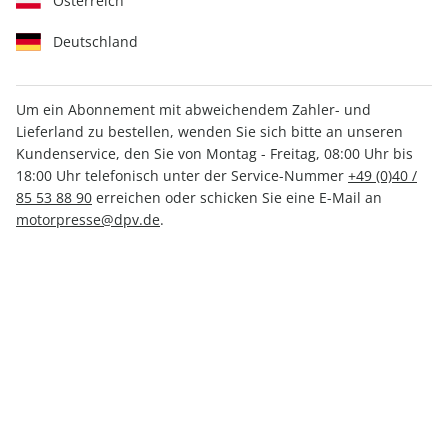
Österreich
Deutschland
Um ein Abonnement mit abweichendem Zahler- und
Lieferland zu bestellen, wenden Sie sich bitte an unseren
RUNNER'S WORLD ePaper
Kundenservice, den Sie von Montag - Freitag, 08:00 Uhr bis
03/2024
18:00 Uhr telefonisch unter der Service-Nummer
+49 (0)40 /
85 53 88 90
erreichen oder schicken Sie eine E-Mail an
motorpresse@dpv.de
.
Direkt verfügbar
CHF 4.00
inkl. MwSt.
Zur Kasse