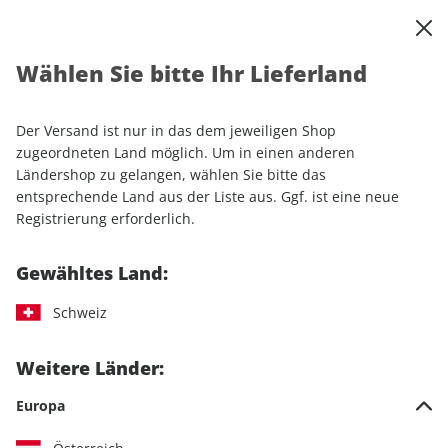
0
Warenkorb
Shop durchsuchen
MENÜ
Wählen Sie bitte Ihr Lieferland
Startseite
Einzelhefte
Sport & Freizeit
RUNNER'S WORLD
RUNNER'S WORLD ePaper 03/2024
Der Versand ist nur in das dem jeweiligen Shop
zugeordneten Land möglich. Um in einen anderen
LESEPROBE
Ländershop zu gelangen, wählen Sie bitte das
entsprechende Land aus der Liste aus. Ggf. ist eine neue
Registrierung erforderlich.
Gewähltes Land:
Schweiz
Weitere Länder:
Europa