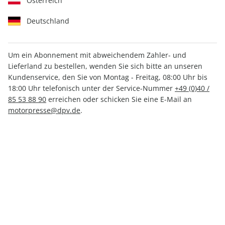
Österreich
Deutschland
Um ein Abonnement mit abweichendem Zahler- und
Lieferland zu bestellen, wenden Sie sich bitte an unseren
RUNNER'S WORLD 08/2025
Kundenservice, den Sie von Montag - Freitag, 08:00 Uhr bis
18:00 Uhr telefonisch unter der Service-Nummer
+49 (0)40 /
85 53 88 90
erreichen oder schicken Sie eine E-Mail an
Verfügbar - Nur solange der Vorrat reicht
motorpresse@dpv.de
.
Anzahl
CHF 9.60
inkl. MwSt., zzgl.
Versand
In den Warenkorb