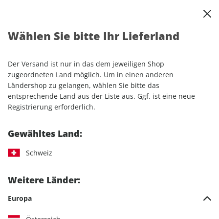
0
Warenkorb
Shop durchsuchen
MENÜ
Wählen Sie bitte Ihr Lieferland
Startseite
Einzelhefte
Sport & Freizeit
RUNNER'S WORLD 08/2025
Der Versand ist nur in das dem jeweiligen Shop
zugeordneten Land möglich. Um in einen anderen
LESEPROBE
Ländershop zu gelangen, wählen Sie bitte das
entsprechende Land aus der Liste aus. Ggf. ist eine neue
Registrierung erforderlich.
Gewähltes Land:
Schweiz
Weitere Länder:
Europa