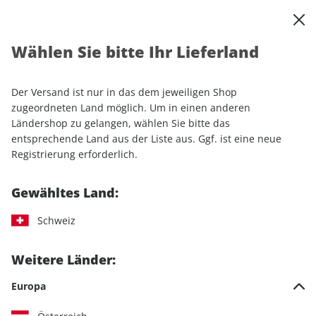
0
Warenkorb
Shop durchsuchen
MENÜ
Wählen Sie bitte Ihr Lieferland
Startseite
Einzelhefte
Sport & Freizeit
RUNNER'S WORLD 05/2026
Der Versand ist nur in das dem jeweiligen Shop
zugeordneten Land möglich. Um in einen anderen
LESEPROBE
Ländershop zu gelangen, wählen Sie bitte das
entsprechende Land aus der Liste aus. Ggf. ist eine neue
Registrierung erforderlich.
Gewähltes Land:
Schweiz
Weitere Länder:
Europa