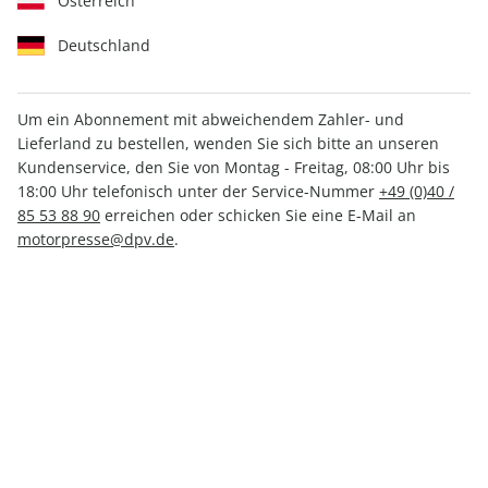
Österreich
Deutschland
Um ein Abonnement mit abweichendem Zahler- und
Lieferland zu bestellen, wenden Sie sich bitte an unseren
RUNNER'S WORLD 05/2026
Kundenservice, den Sie von Montag - Freitag, 08:00 Uhr bis
18:00 Uhr telefonisch unter der Service-Nummer
+49 (0)40 /
85 53 88 90
erreichen oder schicken Sie eine E-Mail an
Verfügbar - Nur solange der Vorrat reicht
motorpresse@dpv.de
.
Anzahl
CHF 9.60
inkl. MwSt., zzgl.
Versand
In den Warenkorb