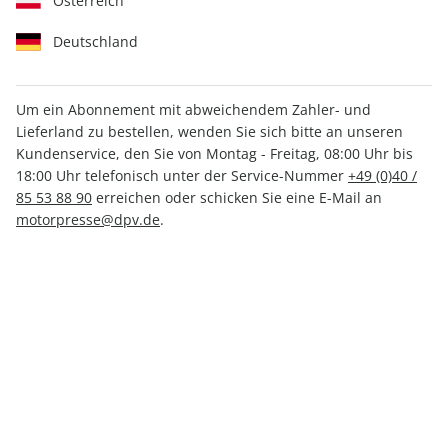
Österreich
Deutschland
Um ein Abonnement mit abweichendem Zahler- und
Lieferland zu bestellen, wenden Sie sich bitte an unseren
RUNNER'S WORLD 04/2025
Kundenservice, den Sie von Montag - Freitag, 08:00 Uhr bis
18:00 Uhr telefonisch unter der Service-Nummer
+49 (0)40 /
85 53 88 90
erreichen oder schicken Sie eine E-Mail an
Verfügbar - Nur solange der Vorrat reicht
motorpresse@dpv.de
.
Anzahl
CHF 9.60
inkl. MwSt., zzgl.
Versand
In den Warenkorb