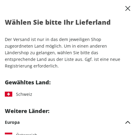
0
Warenkorb
Shop durchsuchen
MENÜ
Wählen Sie bitte Ihr Lieferland
Startseite
Einzelhefte
Sport & Freizeit
RUNNER'S WORLD 04/2025
Der Versand ist nur in das dem jeweiligen Shop
zugeordneten Land möglich. Um in einen anderen
LESEPROBE
Ländershop zu gelangen, wählen Sie bitte das
entsprechende Land aus der Liste aus. Ggf. ist eine neue
Registrierung erforderlich.
Gewähltes Land:
Schweiz
Weitere Länder:
Europa