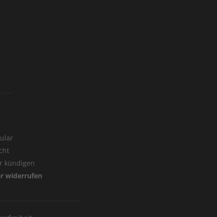
ular
cht
er kündigen
er widerrufen