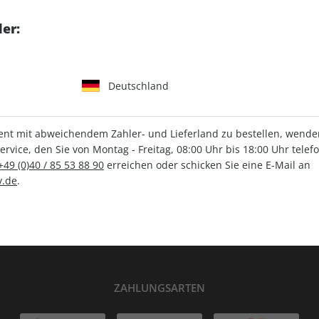
tgart GmbH & Co. KG
er:
Deutschland
IHRE ABO-VORTEILE
t mit abweichendem Zahler- und Lieferland zu bestellen, wenden 
vice, den Sie von Montag - Freitag, 08:00 Uhr bis 18:00 Uhr telef
+49 (0)40 / 85 53 88 90
erreichen oder schicken Sie eine E-Mail an
Versandkostenfrei
Wunschprämie
.de
.
en
Lieferung frei Haus
Geschenk inklusive
ZAHLUNGSARTEN