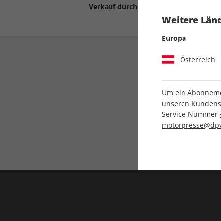
Verkauf durch
Motor Presse Stut
Weitere Länd
Europa
Österreich
Um ein Abonnemen
unseren Kundenser
Service-Nummer
Liefergarantie
motorpresse@dpv
Keine Ausgabe verpass