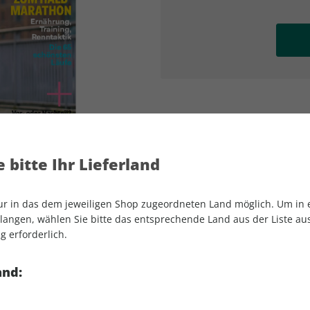
AD
AD
 bitte Ihr Lieferland
nur in das dem jeweiligen Shop zugeordneten Land möglich. Um in
angen, wählen Sie bitte das entsprechende Land aus der Liste aus.
g erforderlich.
RUNNER'S WORLD 02/2026
and: