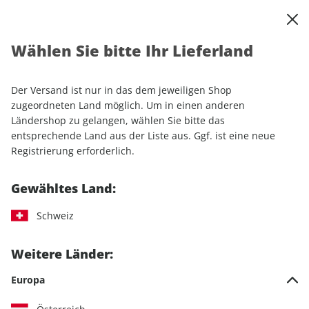
0
Warenkorb
Shop durchsuchen
MENÜ
Wählen Sie bitte Ihr Lieferland
Startseite
Einzelhefte
Sport & Freizeit
ROADBIKE
ROADBIKE ePaper 03/2022
Der Versand ist nur in das dem jeweiligen Shop
zugeordneten Land möglich. Um in einen anderen
LESEPROBE
Ländershop zu gelangen, wählen Sie bitte das
entsprechende Land aus der Liste aus. Ggf. ist eine neue
Registrierung erforderlich.
Gewähltes Land:
Schweiz
Weitere Länder:
Europa