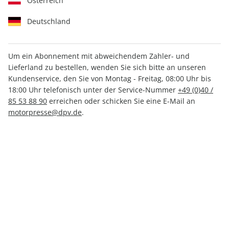
Österreich
Deutschland
Um ein Abonnement mit abweichendem Zahler- und
Lieferland zu bestellen, wenden Sie sich bitte an unseren
ROADBIKE ePaper 03/2022
Kundenservice, den Sie von Montag - Freitag, 08:00 Uhr bis
18:00 Uhr telefonisch unter der Service-Nummer
+49 (0)40 /
Direkt verfügbar
85 53 88 90
erreichen oder schicken Sie eine E-Mail an
motorpresse@dpv.de
.
CHF 4.00
inkl. MwSt.
Zur Kasse