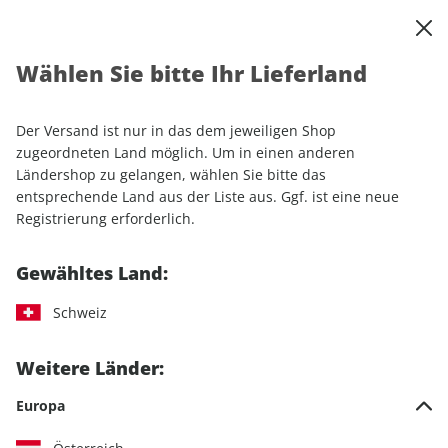
0
Warenkorb
Shop durchsuchen
MENÜ
Wählen Sie bitte Ihr Lieferland
Startseite
Einzelhefte
Sport & Freizeit
ROADBIKE
ROADBIKE 07/2026
Der Versand ist nur in das dem jeweiligen Shop
zugeordneten Land möglich. Um in einen anderen
LESEPROBE
Ländershop zu gelangen, wählen Sie bitte das
entsprechende Land aus der Liste aus. Ggf. ist eine neue
Registrierung erforderlich.
Gewähltes Land:
Schweiz
Weitere Länder:
Europa