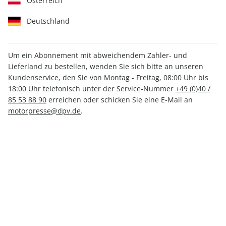
Österreich
Deutschland
Um ein Abonnement mit abweichendem Zahler- und
Lieferland zu bestellen, wenden Sie sich bitte an unseren
ROADBIKE 07/2026
Kundenservice, den Sie von Montag - Freitag, 08:00 Uhr bis
18:00 Uhr telefonisch unter der Service-Nummer
+49 (0)40 /
85 53 88 90
erreichen oder schicken Sie eine E-Mail an
Verfügbar - Nur solange der Vorrat reicht
motorpresse@dpv.de
.
Anzahl
CHF 13.60
inkl. MwSt., zzgl.
Versand
In den Warenkorb