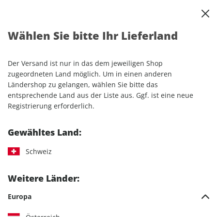
0
Warenkorb
Shop durchsuchen
MENÜ
Wählen Sie bitte Ihr Lieferland
Startseite
Einzelhefte
Sport & Freizeit
outdoor
outdoor ePaper 08/2024
Der Versand ist nur in das dem jeweiligen Shop
zugeordneten Land möglich. Um in einen anderen
LESEPROBE
Ländershop zu gelangen, wählen Sie bitte das
entsprechende Land aus der Liste aus. Ggf. ist eine neue
Registrierung erforderlich.
Gewähltes Land:
Schweiz
Weitere Länder:
Europa