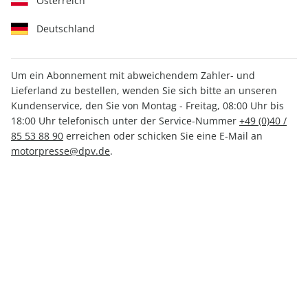
Österreich
Deutschland
Um ein Abonnement mit abweichendem Zahler- und
Lieferland zu bestellen, wenden Sie sich bitte an unseren
outdoor ePaper 08/2024
Kundenservice, den Sie von Montag - Freitag, 08:00 Uhr bis
18:00 Uhr telefonisch unter der Service-Nummer
+49 (0)40 /
Direkt verfügbar
85 53 88 90
erreichen oder schicken Sie eine E-Mail an
motorpresse@dpv.de
.
CHF 5.00
inkl. MwSt.
Zur Kasse