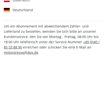
Österreich
Deutschland
Um ein Abonnement mit abweichendem Zahler- und
Lieferland zu bestellen, wenden Sie sich bitte an unseren
outdoor 10/2025
Kundenservice, den Sie von Montag - Freitag, 08:00 Uhr bis
18:00 Uhr telefonisch unter der Service-Nummer
+49 (0)40 /
85 53 88 90
erreichen oder schicken Sie eine E-Mail an
Verfügbar - Nur solange der Vorrat reicht
motorpresse@dpv.de
.
Anzahl
CHF 12.00
inkl. MwSt., zzgl.
Versand
In den Warenkorb