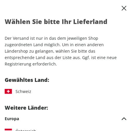
0
Warenkorb
Shop durchsuchen
MENÜ
Wählen Sie bitte Ihr Lieferland
Startseite
Einzelhefte
Sport & Freizeit
outdoor
outdoor 10/2025
Der Versand ist nur in das dem jeweiligen Shop
zugeordneten Land möglich. Um in einen anderen
LESEPROBE
Ländershop zu gelangen, wählen Sie bitte das
entsprechende Land aus der Liste aus. Ggf. ist eine neue
Registrierung erforderlich.
Gewähltes Land:
Schweiz
Weitere Länder:
Europa