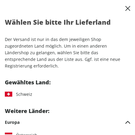
0
Warenkorb
Shop durchsuchen
MENÜ
Wählen Sie bitte Ihr Lieferland
Startseite
Einzelhefte
Sport & Freizeit
outdoor 07/2026
Der Versand ist nur in das dem jeweiligen Shop
LESEPROBE
zugeordneten Land möglich. Um in einen anderen
Ländershop zu gelangen, wählen Sie bitte das
entsprechende Land aus der Liste aus. Ggf. ist eine neue
Registrierung erforderlich.
Gewähltes Land:
Schweiz
Weitere Länder:
Europa