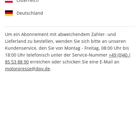
Österreich
Deutschland
Um ein Abonnement mit abweichendem Zahler- und
outdoor 07/2026
Lieferland zu bestellen, wenden Sie sich bitte an unseren
Kundenservice, den Sie von Montag - Freitag, 08:00 Uhr bis
18:00 Uhr telefonisch unter der Service-Nummer
+49 (0)40 /
Verfügbar - Nur solange der Vorrat reicht
85 53 88 90
erreichen oder schicken Sie eine E-Mail an
motorpresse@dpv.de
.
Anzahl
CHF 12.00
inkl. MwSt., zzgl.
Versand
In den Warenkorb