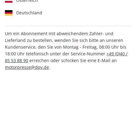
Österreich
Deutschland
Um ein Abonnement mit abweichendem Zahler- und
Lieferland zu bestellen, wenden Sie sich bitte an unseren
MOUNTAINBIKE ePaper
Kundenservice, den Sie von Montag - Freitag, 08:00 Uhr bis
08/2026
18:00 Uhr telefonisch unter der Service-Nummer
+49 (0)40 /
85 53 88 90
erreichen oder schicken Sie eine E-Mail an
motorpresse@dpv.de
.
Direkt verfügbar
CHF 5.50
inkl. MwSt.
Zur Kasse