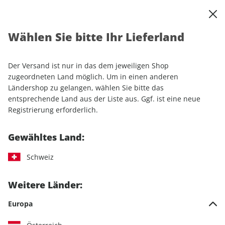
0
Warenkorb
Shop durchsuchen
MENÜ
Wählen Sie bitte Ihr Lieferland
Startseite
Einzelhefte
Sport & Freizeit
MOUNTAINBIKE ePaper 08/2026
Der Versand ist nur in das dem jeweiligen Shop
zugeordneten Land möglich. Um in einen anderen
LESEPROBE
Ländershop zu gelangen, wählen Sie bitte das
entsprechende Land aus der Liste aus. Ggf. ist eine neue
Registrierung erforderlich.
Gewähltes Land:
Schweiz
Weitere Länder:
Europa