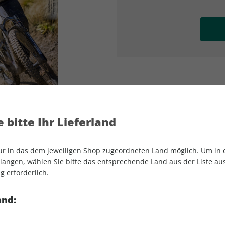
AD
AD
 bitte Ihr Lieferland
nur in das dem jeweiligen Shop zugeordneten Land möglich. Um in
angen, wählen Sie bitte das entsprechende Land aus der Liste aus.
g erforderlich.
MOUNTAINBIKE 05/2025
and: