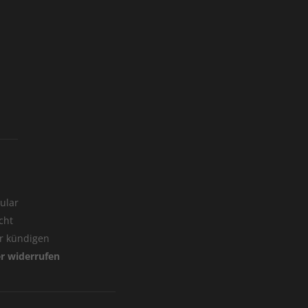
ular
cht
er kündigen
er widerrufen