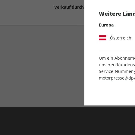
Verkauf durch
Motor Presse Stut
Weitere Länd
Europa
Österreich
Um ein Abonnemen
unseren Kundenser
Service-Nummer
Liefergarantie
motorpresse@dpv
Keine Ausgabe verpass