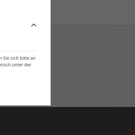
Sie sich bitte an
onisch unter der
E-Paper Ausgaben
Als App oder E-Paper
verfügbar