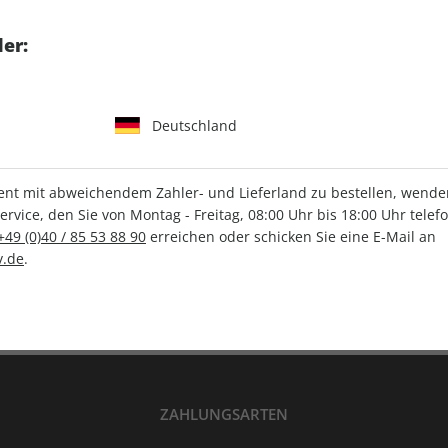
tgart GmbH & Co. KG
er:
Deutschland
IHRE ABO-VORTEILE
t mit abweichendem Zahler- und Lieferland zu bestellen, wenden 
vice, den Sie von Montag - Freitag, 08:00 Uhr bis 18:00 Uhr telef
+49 (0)40 / 85 53 88 90
erreichen oder schicken Sie eine E-Mail an
Versandkostenfrei
Wunschprämie
.de
.
en
Lieferung frei Haus
Geschenk inklusive
ZAHLUNGSARTEN