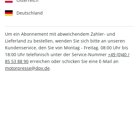
Österreich
Deutschland
Um ein Abonnement mit abweichendem Zahler- und
Lieferland zu bestellen, wenden Sie sich bitte an unseren
MOUNTAINBIKE 02/2025
Kundenservice, den Sie von Montag - Freitag, 08:00 Uhr bis
18:00 Uhr telefonisch unter der Service-Nummer
+49 (0)40 /
85 53 88 90
erreichen oder schicken Sie eine E-Mail an
Verfügbar - Nur solange der Vorrat reicht
motorpresse@dpv.de
.
Anzahl
CHF 12.80
inkl. MwSt., zzgl.
Versand
In den Warenkorb