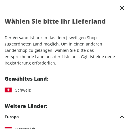
0
Warenkorb
Shop durchsuchen
MENÜ
Wählen Sie bitte Ihr Lieferland
Startseite
Einzelhefte
Sport & Freizeit
MOUNTAINBIKE
MOUNTAINBIKE 02/2025
Der Versand ist nur in das dem jeweiligen Shop
zugeordneten Land möglich. Um in einen anderen
LESEPROBE
Ländershop zu gelangen, wählen Sie bitte das
entsprechende Land aus der Liste aus. Ggf. ist eine neue
Registrierung erforderlich.
Gewähltes Land:
Schweiz
Weitere Länder:
Europa