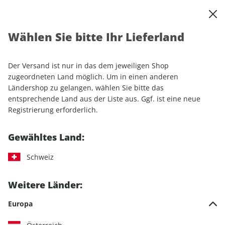
0
Warenkorb
Shop durchsuchen
MENÜ
Wählen Sie bitte Ihr Lieferland
Startseite
Einzelhefte
Sport & Freizeit
klettern ePaper 02/2022
Der Versand ist nur in das dem jeweiligen Shop
zugeordneten Land möglich. Um in einen anderen
LESEPROBE
Ländershop zu gelangen, wählen Sie bitte das
entsprechende Land aus der Liste aus. Ggf. ist eine neue
Registrierung erforderlich.
Gewähltes Land:
Schweiz
Weitere Länder:
Europa