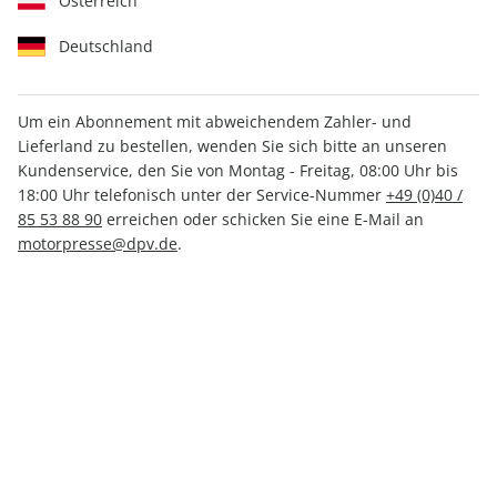
Österreich
Deutschland
Um ein Abonnement mit abweichendem Zahler- und
Lieferland zu bestellen, wenden Sie sich bitte an unseren
klettern ePaper 02/2022
Kundenservice, den Sie von Montag - Freitag, 08:00 Uhr bis
18:00 Uhr telefonisch unter der Service-Nummer
+49 (0)40 /
Direkt verfügbar
85 53 88 90
erreichen oder schicken Sie eine E-Mail an
motorpresse@dpv.de
.
CHF 5.00
inkl. MwSt.
Zur Kasse