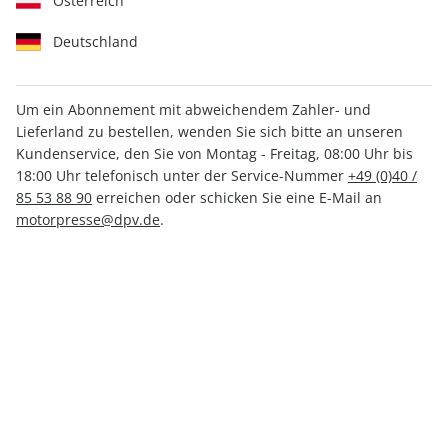
Österreich
Deutschland
Um ein Abonnement mit abweichendem Zahler- und
Lieferland zu bestellen, wenden Sie sich bitte an unseren
klettern ePaper 01/2025
Kundenservice, den Sie von Montag - Freitag, 08:00 Uhr bis
18:00 Uhr telefonisch unter der Service-Nummer
+49 (0)40 /
Direkt verfügbar
85 53 88 90
erreichen oder schicken Sie eine E-Mail an
motorpresse@dpv.de
.
CHF 5.00
inkl. MwSt.
Zur Kasse