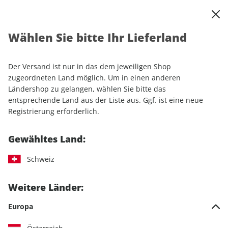
0
Warenkorb
Shop durchsuchen
MENÜ
Wählen Sie bitte Ihr Lieferland
Startseite
Einzelhefte
Sport & Freizeit
klettern
klettern ePaper 01/2025
Der Versand ist nur in das dem jeweiligen Shop
zugeordneten Land möglich. Um in einen anderen
LESEPROBE
Ländershop zu gelangen, wählen Sie bitte das
entsprechende Land aus der Liste aus. Ggf. ist eine neue
Registrierung erforderlich.
Gewähltes Land:
Schweiz
Weitere Länder:
Europa