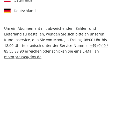
Österreich
Deutschland
Um ein Abonnement mit abweichendem Zahler- und
Lieferland zu bestellen, wenden Sie sich bitte an unseren
CAVALLO ePaper 07/2021
Kundenservice, den Sie von Montag - Freitag, 08:00 Uhr bis
18:00 Uhr telefonisch unter der Service-Nummer
+49 (0)40 /
Direkt verfügbar
85 53 88 90
erreichen oder schicken Sie eine E-Mail an
motorpresse@dpv.de
.
CHF 4.50
inkl. MwSt.
Zur Kasse