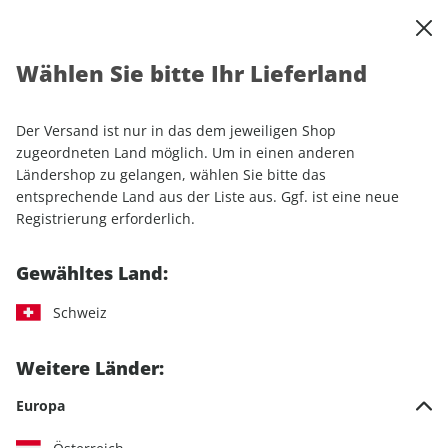
0
Warenkorb
Shop durchsuchen
MENÜ
Wählen Sie bitte Ihr Lieferland
Startseite
Einzelhefte
Sport & Freizeit
CAVALLO ePaper 07/2021
Der Versand ist nur in das dem jeweiligen Shop
zugeordneten Land möglich. Um in einen anderen
LESEPROBE
Ländershop zu gelangen, wählen Sie bitte das
entsprechende Land aus der Liste aus. Ggf. ist eine neue
Registrierung erforderlich.
Gewähltes Land:
Schweiz
Weitere Länder:
Europa