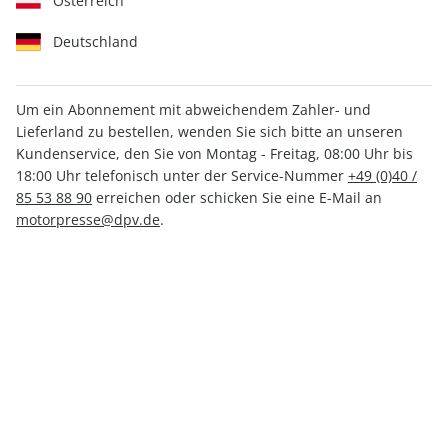
Österreich
Deutschland
Um ein Abonnement mit abweichendem Zahler- und
Lieferland zu bestellen, wenden Sie sich bitte an unseren
CAVALLO ePaper 05/2024
Kundenservice, den Sie von Montag - Freitag, 08:00 Uhr bis
18:00 Uhr telefonisch unter der Service-Nummer
+49 (0)40 /
Direkt verfügbar
85 53 88 90
erreichen oder schicken Sie eine E-Mail an
motorpresse@dpv.de
.
CHF 4.50
inkl. MwSt.
Zur Kasse