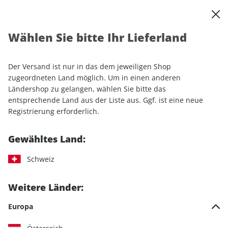
0
Warenkorb
Shop durchsuchen
MENÜ
Wählen Sie bitte Ihr Lieferland
Startseite
Einzelhefte
Sport & Freizeit
CAVALLO ePaper 05/2024
Der Versand ist nur in das dem jeweiligen Shop
zugeordneten Land möglich. Um in einen anderen
LESEPROBE
Ländershop zu gelangen, wählen Sie bitte das
entsprechende Land aus der Liste aus. Ggf. ist eine neue
Registrierung erforderlich.
Gewähltes Land:
Schweiz
Weitere Länder:
Europa