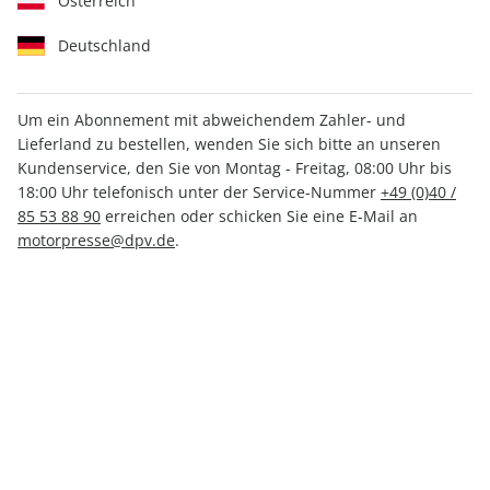
Österreich
Deutschland
Um ein Abonnement mit abweichendem Zahler- und
Lieferland zu bestellen, wenden Sie sich bitte an unseren
CAVALLO ePaper 04/2026
Kundenservice, den Sie von Montag - Freitag, 08:00 Uhr bis
18:00 Uhr telefonisch unter der Service-Nummer
+49 (0)40 /
Direkt verfügbar
85 53 88 90
erreichen oder schicken Sie eine E-Mail an
motorpresse@dpv.de
.
CHF 4.50
inkl. MwSt.
Zur Kasse