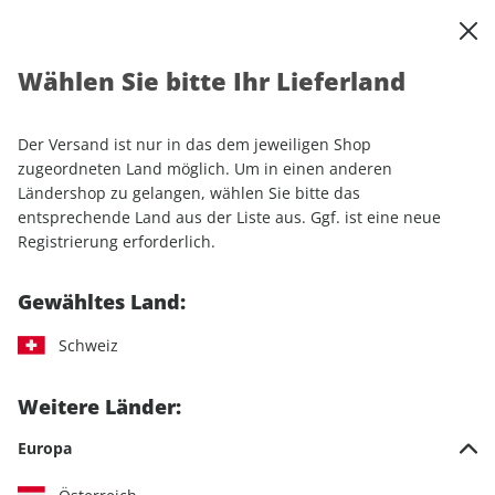
0
Warenkorb
Shop durchsuchen
MENÜ
Wählen Sie bitte Ihr Lieferland
Startseite
Einzelhefte
Sport & Freizeit
CAVALLO
CAVALLO ePaper 04/2026
Der Versand ist nur in das dem jeweiligen Shop
zugeordneten Land möglich. Um in einen anderen
LESEPROBE
Ländershop zu gelangen, wählen Sie bitte das
entsprechende Land aus der Liste aus. Ggf. ist eine neue
Registrierung erforderlich.
Gewähltes Land:
Schweiz
Weitere Länder:
Europa