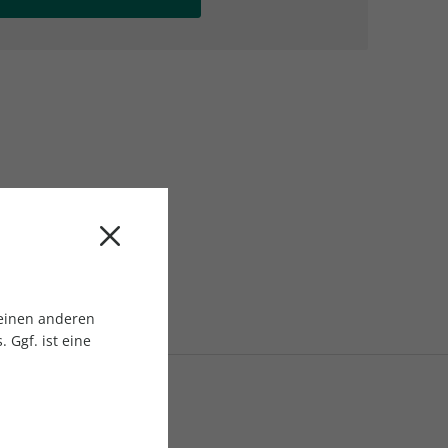
AC Reisemagazin
AC Reisemagazin
 einen anderen
 Ggf. ist eine