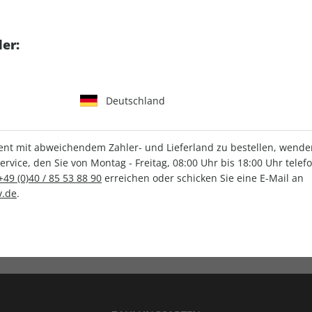
tgart GmbH & Co. KG
er:
Deutschland
IHRE ABO-VORTEILE
t mit abweichendem Zahler- und Lieferland zu bestellen, wenden 
vice, den Sie von Montag - Freitag, 08:00 Uhr bis 18:00 Uhr telef
+49 (0)40 / 85 53 88 90
erreichen oder schicken Sie eine E-Mail an
.de
.
Versandkostenfrei
Wunschprämie
en
Lieferung frei Haus
Geschenk inklusive