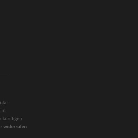
ular
cht
er kündigen
er widerrufen