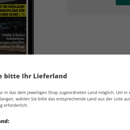
AD
AD
 bitte Ihr Lieferland
nur in das dem jeweiligen Shop zugeordneten Land möglich. Um in
angen, wählen Sie bitte das entsprechende Land aus der Liste aus.
g erforderlich.
RUNNER'S WORLD ePaper 03/2021
and: