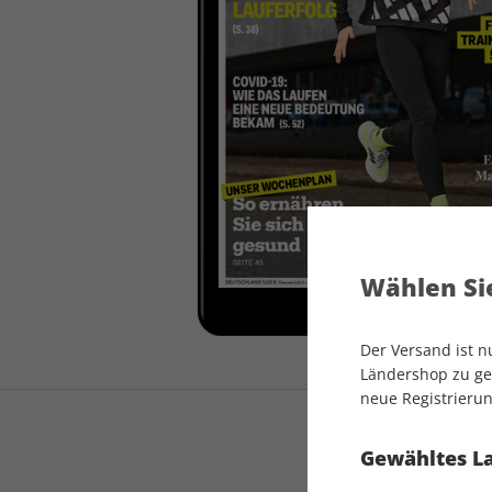
auto motor und sport
auto motor und sport
EDITION
autokauf
auto motor und sport
autokauf
Wählen Sie
Der Versand ist 
Ländershop zu gel
neue Registrierun
Gewähltes L