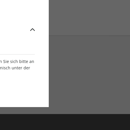
Sie sich bitte an
onisch unter der
E-Paper Ausgaben
Als App oder E-Paper
verfügbar