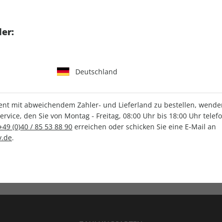
tgart GmbH & Co. KG
er:
Deutschland
IHRE ABO-VORTEILE
t mit abweichendem Zahler- und Lieferland zu bestellen, wenden 
vice, den Sie von Montag - Freitag, 08:00 Uhr bis 18:00 Uhr telef
+49 (0)40 / 85 53 88 90
erreichen oder schicken Sie eine E-Mail an
.de
.
Versandkostenfrei
Wunschprämie
en
Lieferung frei Haus
Geschenk inklusive