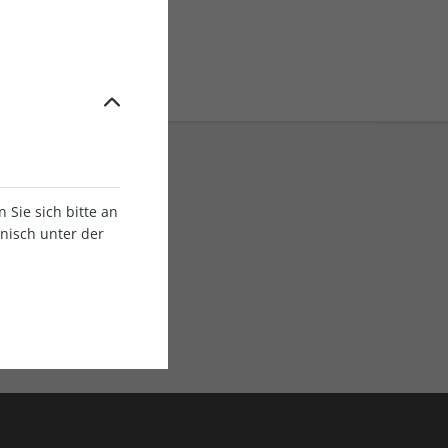
Sie sich bitte an
onisch unter der
E-Paper Ausgaben
Als App oder E-Paper
verfügbar