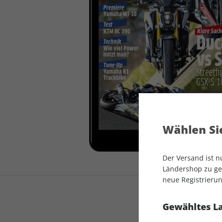
auto motor und sport
auto motor und sport
EDITION
autokauf
auto motor und sport
autokauf
Wählen Sie
Der Versand ist 
Ländershop zu gel
neue Registrierun
Gewähltes L