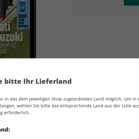
AD
AD
 bitte Ihr Lieferland
nur in das dem jeweiligen Shop zugeordneten Land möglich. Um in
angen, wählen Sie bitte das entsprechende Land aus der Liste aus.
g erforderlich.
PS ePaper 05/2022
and: