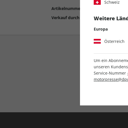
Schweiz
Artikelnummer
2192297
Verkauf durch
Motor Presse Stut
Weitere Länd
Europa
Österreich
Um ein Abonnemen
unseren Kundenser
Service-Nummer
motorpresse@dpv
Liefergarantie
Keine Ausgabe verpass