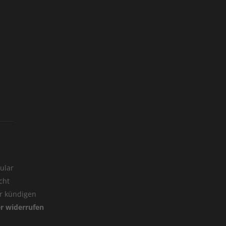
ular
cht
er kündigen
er widerrufen