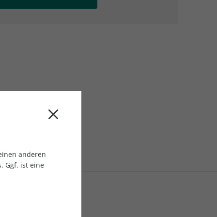
AC Reisemagazin
AC Reisemagazin
 einen anderen
 Ggf. ist eine