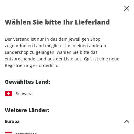
0
Warenkorb
Shop durchsuchen
MENÜ
Wählen Sie bitte Ihr Lieferland
Startseite
Einzelhefte
promobil CAMPINGBUSSE ePaper 05/2025
Der Versand ist nur in das dem jeweiligen Shop
zugeordneten Land möglich. Um in einen anderen
LESEPROBE
Ländershop zu gelangen, wählen Sie bitte das
entsprechende Land aus der Liste aus. Ggf. ist eine neue
Registrierung erforderlich.
Gewähltes Land:
Schweiz
Weitere Länder:
Europa