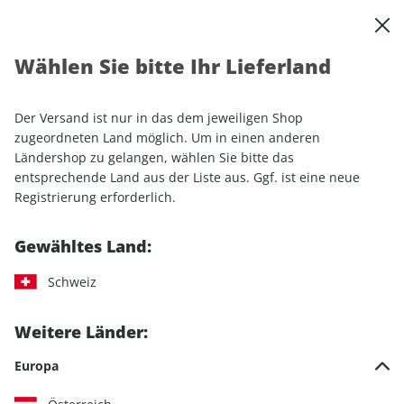
0
Warenkorb
Shop durchsuchen
MENÜ
Wählen Sie bitte Ihr Lieferland
Startseite
Einzelhefte
promobil CAMPINGBUSSE 01/2026
Der Versand ist nur in das dem jeweiligen Shop
LESEPROBE
zugeordneten Land möglich. Um in einen anderen
Ländershop zu gelangen, wählen Sie bitte das
entsprechende Land aus der Liste aus. Ggf. ist eine neue
Registrierung erforderlich.
Gewähltes Land:
Schweiz
Weitere Länder:
Europa