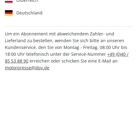
Österreich
Deutschland
Um ein Abonnement mit abweichendem Zahler- und
promobil CAMPINGBUSSE
Lieferland zu bestellen, wenden Sie sich bitte an unseren
Kundenservice, den Sie von Montag - Freitag, 08:00 Uhr bis
01/2026
18:00 Uhr telefonisch unter der Service-Nummer
+49 (0)40 /
85 53 88 90
erreichen oder schicken Sie eine E-Mail an
motorpresse@dpv.de
.
Verfügbar - Nur solange der Vorrat reicht
Anzahl
CHF 12.00
inkl. MwSt., zzgl.
Versand
In den Warenkorb