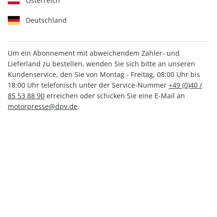
Österreich
Deutschland
Um ein Abonnement mit abweichendem Zahler- und
promobil CAMPINGBUSSE
Lieferland zu bestellen, wenden Sie sich bitte an unseren
Kundenservice, den Sie von Montag - Freitag, 08:00 Uhr bis
01/2025
18:00 Uhr telefonisch unter der Service-Nummer
+49 (0)40 /
85 53 88 90
erreichen oder schicken Sie eine E-Mail an
motorpresse@dpv.de
.
Verfügbar - Nur solange der Vorrat reicht
Anzahl
CHF 12.00
inkl. MwSt., zzgl.
Versand
In den Warenkorb