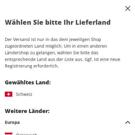
0
Warenkorb
Shop durchsuchen
MENÜ
Wählen Sie bitte Ihr Lieferland
Startseite
Einzelhefte
promobil CAMPINGBUSSE 01/2025
Der Versand ist nur in das dem jeweiligen Shop
LESEPROBE
zugeordneten Land möglich. Um in einen anderen
Ländershop zu gelangen, wählen Sie bitte das
entsprechende Land aus der Liste aus. Ggf. ist eine neue
Registrierung erforderlich.
Gewähltes Land:
Schweiz
Weitere Länder:
Europa