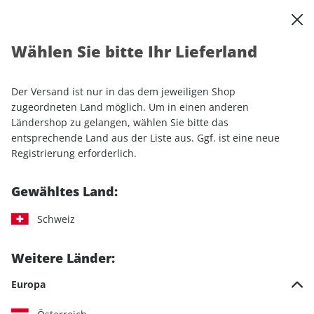
0
Warenkorb
Shop durchsuchen
MENÜ
Wählen Sie bitte Ihr Lieferland
Startseite
Einzelhefte
MOUNTAINBIKE ePaper 11/2023
Der Versand ist nur in das dem jeweiligen Shop
LESEPROBE
zugeordneten Land möglich. Um in einen anderen
Ländershop zu gelangen, wählen Sie bitte das
entsprechende Land aus der Liste aus. Ggf. ist eine neue
Registrierung erforderlich.
Gewähltes Land:
Schweiz
Weitere Länder:
Europa