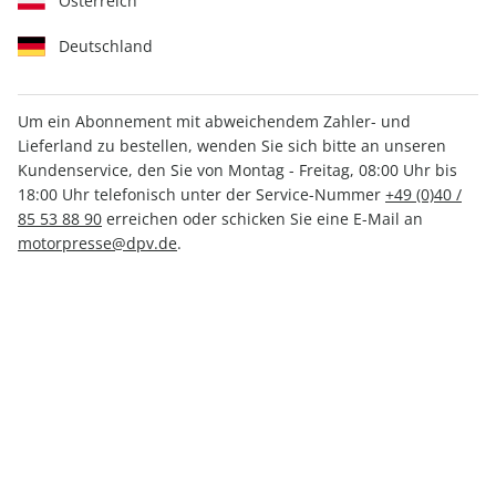
Österreich
Deutschland
Um ein Abonnement mit abweichendem Zahler- und
MOUNTAINBIKE ePaper
Lieferland zu bestellen, wenden Sie sich bitte an unseren
11/2023
Kundenservice, den Sie von Montag - Freitag, 08:00 Uhr bis
18:00 Uhr telefonisch unter der Service-Nummer
+49 (0)40 /
85 53 88 90
erreichen oder schicken Sie eine E-Mail an
Direkt verfügbar
motorpresse@dpv.de
.
CHF 5.00
inkl. MwSt.
Zur Kasse