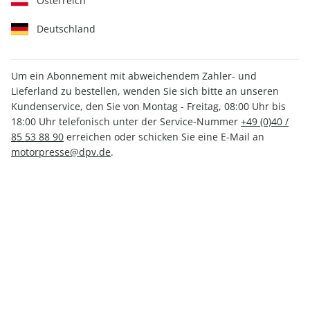
Österreich
Deutschland
Um ein Abonnement mit abweichendem Zahler- und
MOUNTAINBIKE ePaper
Lieferland zu bestellen, wenden Sie sich bitte an unseren
07/2023
Kundenservice, den Sie von Montag - Freitag, 08:00 Uhr bis
18:00 Uhr telefonisch unter der Service-Nummer
+49 (0)40 /
85 53 88 90
erreichen oder schicken Sie eine E-Mail an
Direkt verfügbar
motorpresse@dpv.de
.
CHF 5.00
inkl. MwSt.
Zur Kasse