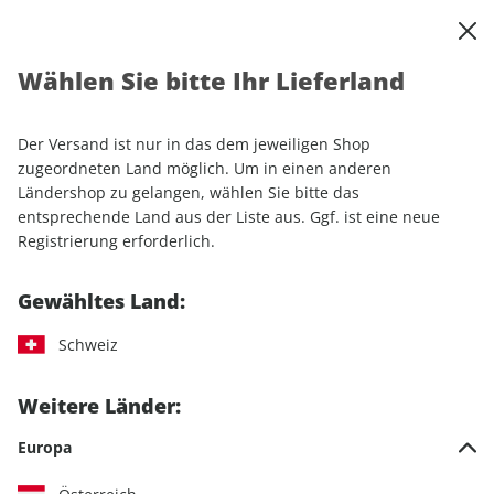
0
Warenkorb
Shop durchsuchen
MENÜ
Wählen Sie bitte Ihr Lieferland
Startseite
Einzelhefte
MOUNTAINBIKE ePaper 07/2023
Der Versand ist nur in das dem jeweiligen Shop
LESEPROBE
zugeordneten Land möglich. Um in einen anderen
Ländershop zu gelangen, wählen Sie bitte das
entsprechende Land aus der Liste aus. Ggf. ist eine neue
Registrierung erforderlich.
Gewähltes Land:
Schweiz
Weitere Länder:
Europa