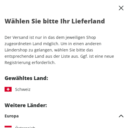
0
Warenkorb
Shop durchsuchen
MENÜ
Wählen Sie bitte Ihr Lieferland
Startseite
Einzelhefte
MOUNTAINBIKE ePaper 01/2021
Der Versand ist nur in das dem jeweiligen Shop
LESEPROBE
zugeordneten Land möglich. Um in einen anderen
Ländershop zu gelangen, wählen Sie bitte das
entsprechende Land aus der Liste aus. Ggf. ist eine neue
Registrierung erforderlich.
Gewähltes Land:
Schweiz
Weitere Länder:
Europa