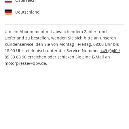
Österreich
Deutschland
Um ein Abonnement mit abweichendem Zahler- und
MOUNTAINBIKE ePaper
Lieferland zu bestellen, wenden Sie sich bitte an unseren
01/2021
Kundenservice, den Sie von Montag - Freitag, 08:00 Uhr bis
18:00 Uhr telefonisch unter der Service-Nummer
+49 (0)40 /
85 53 88 90
erreichen oder schicken Sie eine E-Mail an
Direkt verfügbar
motorpresse@dpv.de
.
CHF 4.00
inkl. MwSt.
Zur Kasse