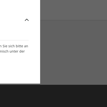
Sie sich bitte an
onisch unter der
E-Paper Ausgaben
Als App oder E-Paper
verfügbar