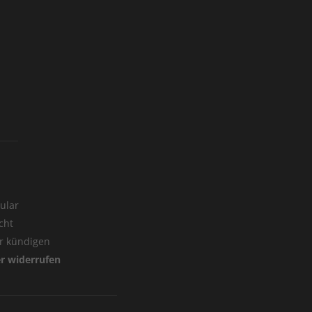
ular
cht
er kündigen
er widerrufen