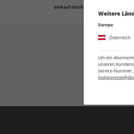
Verkauf durch
Motor Presse Stut
Weitere Länd
Europa
Österreich
Um ein Abonnemen
unseren Kundenser
Service-Nummer
Liefergarantie
motorpresse@dpv
Keine Ausgabe verpass