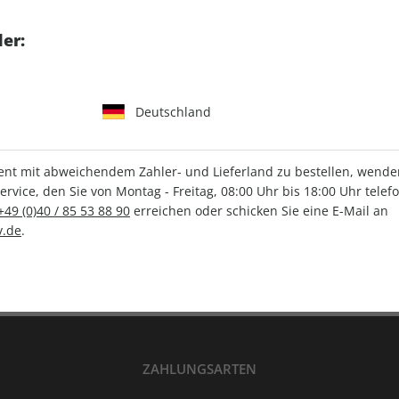
tgart GmbH & Co. KG
er:
Deutschland
IHRE ABO-VORTEILE
t mit abweichendem Zahler- und Lieferland zu bestellen, wenden 
vice, den Sie von Montag - Freitag, 08:00 Uhr bis 18:00 Uhr telef
+49 (0)40 / 85 53 88 90
erreichen oder schicken Sie eine E-Mail an
Versandkostenfrei
Wunschprämie
.de
.
en
Lieferung frei Haus
Geschenk inklusive
ZAHLUNGSARTEN