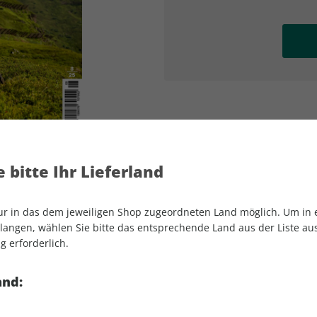
AD
AD
 bitte Ihr Lieferland
nur in das dem jeweiligen Shop zugeordneten Land möglich. Um in
angen, wählen Sie bitte das entsprechende Land aus der Liste aus.
g erforderlich.
MOUNTAINBIKE 08/2025
and: