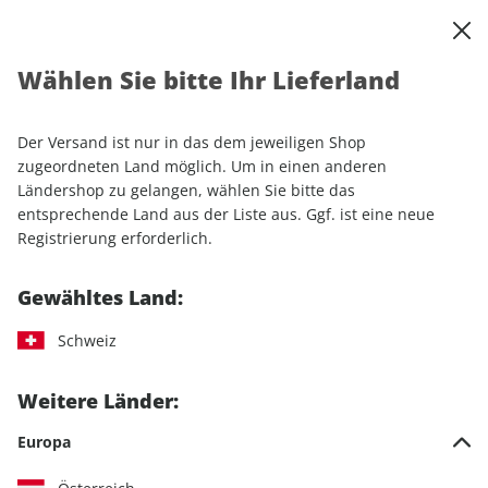
0
Warenkorb
Shop durchsuchen
MENÜ
Wählen Sie bitte Ihr Lieferland
Startseite
Einzelhefte
Motorrad
PS
PS ePaper 10/2025
Der Versand ist nur in das dem jeweiligen Shop
LESEPROBE
zugeordneten Land möglich. Um in einen anderen
Ländershop zu gelangen, wählen Sie bitte das
entsprechende Land aus der Liste aus. Ggf. ist eine neue
Registrierung erforderlich.
Gewähltes Land:
Schweiz
Weitere Länder:
Europa