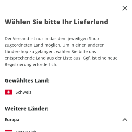
0
Warenkorb
Shop durchsuchen
MENÜ
Wählen Sie bitte Ihr Lieferland
Startseite
Einzelhefte
Motorrad
MOTORRAD Ride ePaper 23/2024
Der Versand ist nur in das dem jeweiligen Shop
zugeordneten Land möglich. Um in einen anderen
LESEPROBE
Ländershop zu gelangen, wählen Sie bitte das
entsprechende Land aus der Liste aus. Ggf. ist eine neue
Registrierung erforderlich.
Gewähltes Land:
Schweiz
Weitere Länder:
Europa