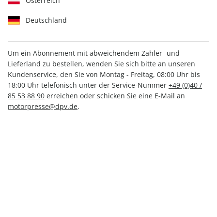
Österreich
Deutschland
Um ein Abonnement mit abweichendem Zahler- und
Lieferland zu bestellen, wenden Sie sich bitte an unseren
MOTORRAD Ride ePaper
Kundenservice, den Sie von Montag - Freitag, 08:00 Uhr bis
23/2024
18:00 Uhr telefonisch unter der Service-Nummer
+49 (0)40 /
85 53 88 90
erreichen oder schicken Sie eine E-Mail an
motorpresse@dpv.de
.
Direkt verfügbar
CHF 7.00
inkl. MwSt.
Zur Kasse