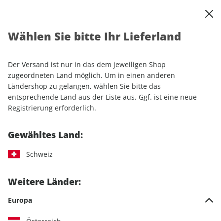
0
Warenkorb
Shop durchsuchen
MENÜ
Wählen Sie bitte Ihr Lieferland
Startseite
Einzelhefte
Motorrad
MOTORRAD Ride ePaper 10/2021
Der Versand ist nur in das dem jeweiligen Shop
zugeordneten Land möglich. Um in einen anderen
LESEPROBE
Ländershop zu gelangen, wählen Sie bitte das
entsprechende Land aus der Liste aus. Ggf. ist eine neue
Registrierung erforderlich.
Gewähltes Land:
Schweiz
Weitere Länder:
Europa