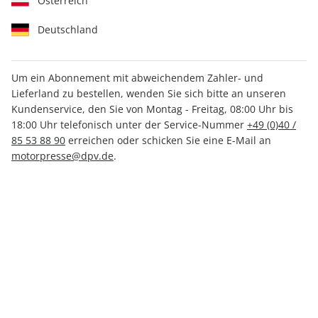
Österreich
Deutschland
Um ein Abonnement mit abweichendem Zahler- und
Lieferland zu bestellen, wenden Sie sich bitte an unseren
MOTORRAD Ride ePaper
Kundenservice, den Sie von Montag - Freitag, 08:00 Uhr bis
10/2021
18:00 Uhr telefonisch unter der Service-Nummer
+49 (0)40 /
85 53 88 90
erreichen oder schicken Sie eine E-Mail an
motorpresse@dpv.de
.
Direkt verfügbar
CHF 7.00
inkl. MwSt.
Zur Kasse