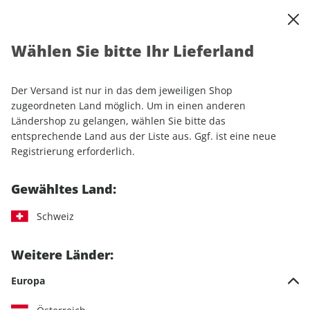
0
Warenkorb
Shop durchsuchen
MENÜ
Wählen Sie bitte Ihr Lieferland
Startseite
Einzelhefte
Motorrad
MOTORRAD Ride
MOTORRAD Ride 29/2026
Der Versand ist nur in das dem jeweiligen Shop
zugeordneten Land möglich. Um in einen anderen
LESEPROBE
Ländershop zu gelangen, wählen Sie bitte das
entsprechende Land aus der Liste aus. Ggf. ist eine neue
Registrierung erforderlich.
Gewähltes Land:
Schweiz
Weitere Länder:
Europa