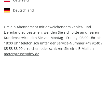
Österreich
Deutschland
Um ein Abonnement mit abweichendem Zahler- und
Lieferland zu bestellen, wenden Sie sich bitte an unseren
MOTORRAD Ride 29/2026
Kundenservice, den Sie von Montag - Freitag, 08:00 Uhr bis
18:00 Uhr telefonisch unter der Service-Nummer
+49 (0)40 /
85 53 88 90
erreichen oder schicken Sie eine E-Mail an
Verfügbar - Nur solange der Vorrat reicht
motorpresse@dpv.de
.
Anzahl
CHF 15.80
inkl. MwSt., zzgl.
Versand
In den Warenkorb