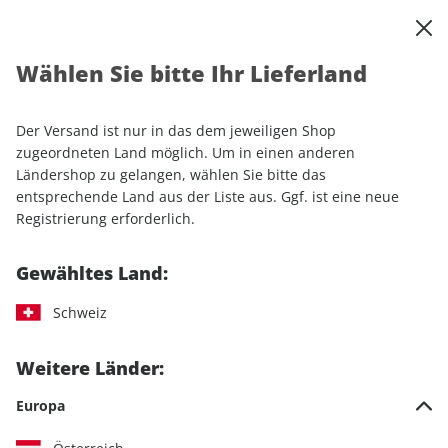
0
Warenkorb
Shop durchsuchen
MENÜ
Wählen Sie bitte Ihr Lieferland
Startseite
Einzelhefte
Motorrad
MOTORRAD Ride
MOTORRAD Ride 22/2024
Der Versand ist nur in das dem jeweiligen Shop
zugeordneten Land möglich. Um in einen anderen
LESEPROBE
Ländershop zu gelangen, wählen Sie bitte das
entsprechende Land aus der Liste aus. Ggf. ist eine neue
Registrierung erforderlich.
Gewähltes Land:
Schweiz
Weitere Länder:
Europa