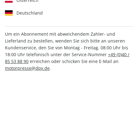
Österreich
Deutschland
Um ein Abonnement mit abweichendem Zahler- und
Lieferland zu bestellen, wenden Sie sich bitte an unseren
MOTORRAD Ride 22/2024
Kundenservice, den Sie von Montag - Freitag, 08:00 Uhr bis
18:00 Uhr telefonisch unter der Service-Nummer
+49 (0)40 /
85 53 88 90
erreichen oder schicken Sie eine E-Mail an
Verfügbar - Nur solange der Vorrat reicht
motorpresse@dpv.de
.
Anzahl
CHF 15.20
inkl. MwSt., zzgl.
Versand
In den Warenkorb