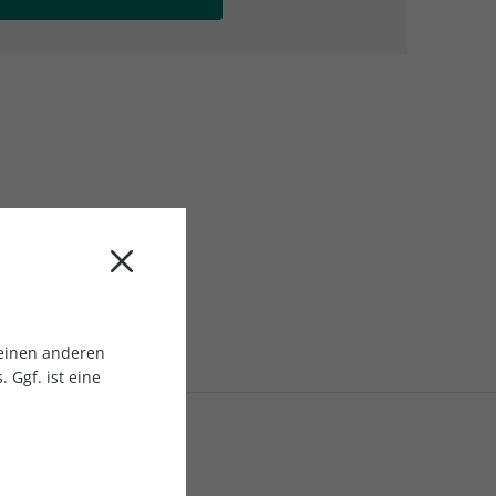
AC Reisemagazin
AC Reisemagazin
 einen anderen
 Ggf. ist eine