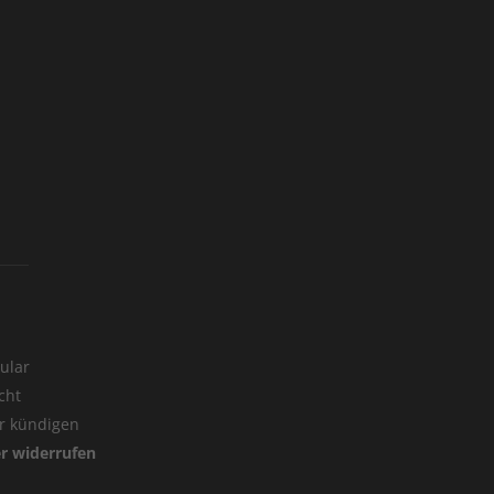
ular
cht
er kündigen
er widerrufen