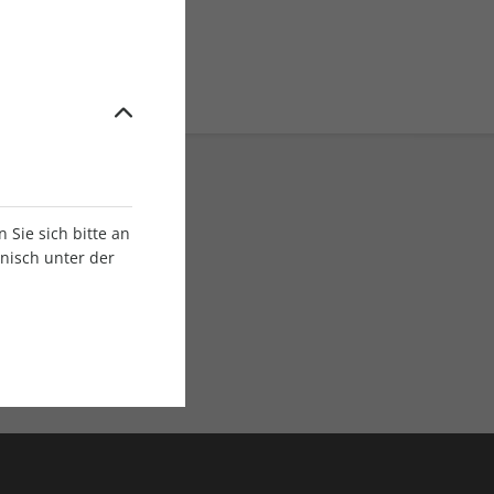
Sie sich bitte an
onisch unter der
E-Paper Ausgaben
Als App oder E-Paper
verfügbar