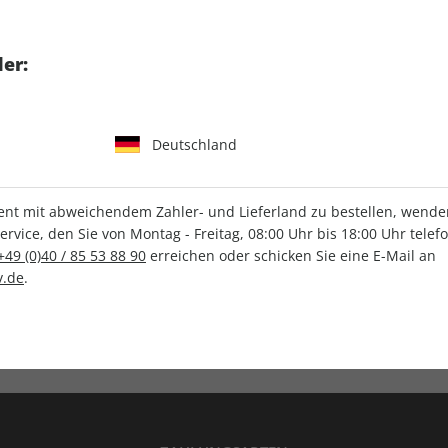
tgart GmbH & Co. KG
er:
Deutschland
IHRE ABO-VORTEILE
t mit abweichendem Zahler- und Lieferland zu bestellen, wenden 
vice, den Sie von Montag - Freitag, 08:00 Uhr bis 18:00 Uhr telef
+49 (0)40 / 85 53 88 90
erreichen oder schicken Sie eine E-Mail an
.de
.
Versandkostenfrei
Wunschprämie
en
Lieferung frei Haus
Geschenk inklusive