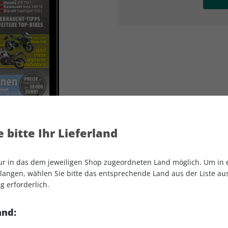
AD
AD
 bitte Ihr Lieferland
nur in das dem jeweiligen Shop zugeordneten Land möglich. Um in
angen, wählen Sie bitte das entsprechende Land aus der Liste aus.
g erforderlich.
MOTORRAD ePaper 25/2023
and: