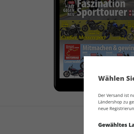
auto motor und sport
auto motor und sport
EDITION
autokauf
auto motor und sport
autokauf
Wählen Sie
Der Versand ist 
Ländershop zu gel
neue Registrierun
Gewähltes L