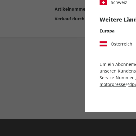
Schweiz
Artikelnummer
2193042
Verkauf durch
Motor Presse Stut
Weitere Länd
Europa
Österreich
Um ein Abonnemen
unseren Kundenser
Service-Nummer
motorpresse@dpv
Liefergarantie
Keine Ausgabe verpass