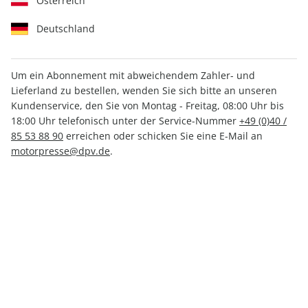
Österreich
Deutschland
Um ein Abonnement mit abweichendem Zahler- und
Lieferland zu bestellen, wenden Sie sich bitte an unseren
MOTORRAD ePaper 22/2024
Kundenservice, den Sie von Montag - Freitag, 08:00 Uhr bis
18:00 Uhr telefonisch unter der Service-Nummer
+49 (0)40 /
Direkt verfügbar
85 53 88 90
erreichen oder schicken Sie eine E-Mail an
motorpresse@dpv.de
.
CHF 4.00
inkl. MwSt.
Zur Kasse