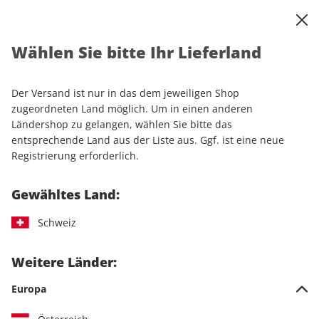
0
Warenkorb
Shop durchsuchen
MENÜ
Wählen Sie bitte Ihr Lieferland
Startseite
Einzelhefte
Motorrad
MOTORRAD
MOTORRAD ePaper 22/2024
Der Versand ist nur in das dem jeweiligen Shop
zugeordneten Land möglich. Um in einen anderen
LESEPROBE
Ländershop zu gelangen, wählen Sie bitte das
entsprechende Land aus der Liste aus. Ggf. ist eine neue
Registrierung erforderlich.
Gewähltes Land:
Schweiz
Weitere Länder:
Europa