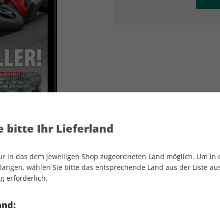
AD
AD
 bitte Ihr Lieferland
nur in das dem jeweiligen Shop zugeordneten Land möglich. Um in
angen, wählen Sie bitte das entsprechende Land aus der Liste aus.
g erforderlich.
MOTORRAD ePaper 21/2024
and: