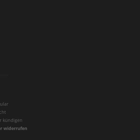
ular
cht
er kündigen
er widerrufen