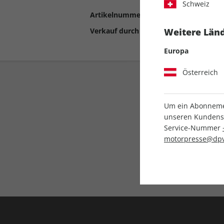
Schweiz
Artikelnummer
2193064
Verkauf durch
Motor Presse Stut
Weitere Länd
Europa
Österreich
Um ein Abonnemen
unseren Kundenser
Service-Nummer
motorpresse@dpv
Liefergarantie
Keine Ausgabe verpass