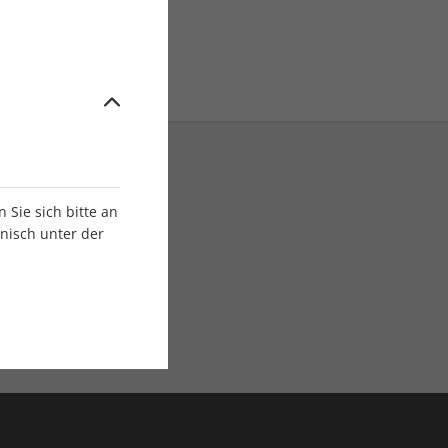
Sie sich bitte an
onisch unter der
E-Paper Ausgaben
Als App oder E-Paper
verfügbar