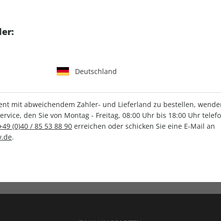
tgart GmbH & Co. KG
er:
Deutschland
IHRE ABO-VORTEILE
t mit abweichendem Zahler- und Lieferland zu bestellen, wenden 
vice, den Sie von Montag - Freitag, 08:00 Uhr bis 18:00 Uhr telef
+49 (0)40 / 85 53 88 90
erreichen oder schicken Sie eine E-Mail an
.de
.
Versandkostenfrei
Wunschprämie
en
Lieferung frei Haus
Geschenk inklusive