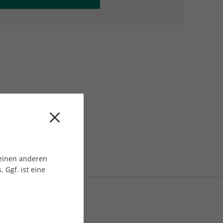
AC Reisemagazin
AC Reisemagazin
 einen anderen
 Ggf. ist eine