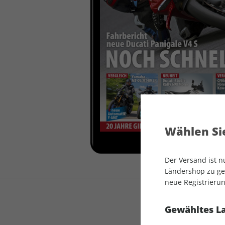
auto motor und sport
auto motor und sport
EDITION
autokauf
auto motor und sport
autokauf
Wählen Sie
Der Versand ist 
Ländershop zu gel
neue Registrierun
Gewähltes L