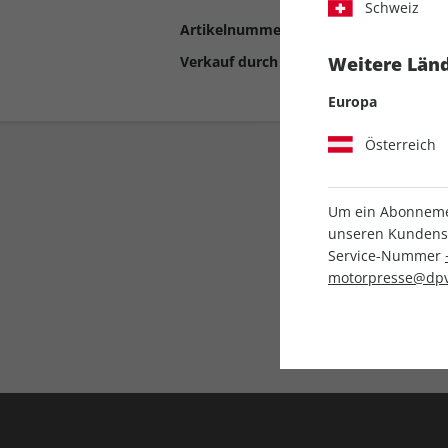
Schweiz
Artikelnummer
2193089
Verkauf durch
Motor Presse Stut
Weitere Länd
Europa
Österreich
Um ein Abonnemen
unseren Kundenser
Service-Nummer
motorpresse@dpv
Liefergarantie
Keine Ausgabe verpass