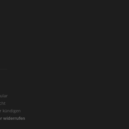
ular
cht
er kündigen
er widerrufen