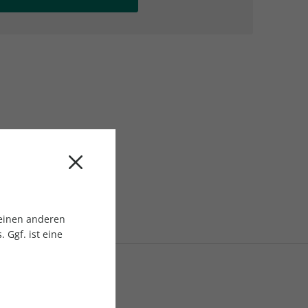
AC Reisemagazin
AC Reisemagazin
 einen anderen
 Ggf. ist eine