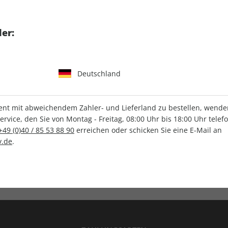
tgart GmbH & Co. KG
er:
Deutschland
IHRE ABO-VORTEILE
t mit abweichendem Zahler- und Lieferland zu bestellen, wenden 
vice, den Sie von Montag - Freitag, 08:00 Uhr bis 18:00 Uhr telef
+49 (0)40 / 85 53 88 90
erreichen oder schicken Sie eine E-Mail an
.de
.
Versandkostenfrei
Wunschprämie
en
Lieferung frei Haus
Geschenk inklusive