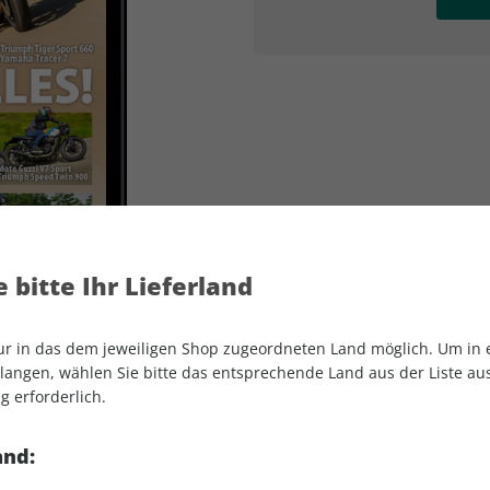
AD
AD
 bitte Ihr Lieferland
nur in das dem jeweiligen Shop zugeordneten Land möglich. Um in
angen, wählen Sie bitte das entsprechende Land aus der Liste aus.
g erforderlich.
MOTORRAD ePaper 20/2025
and: