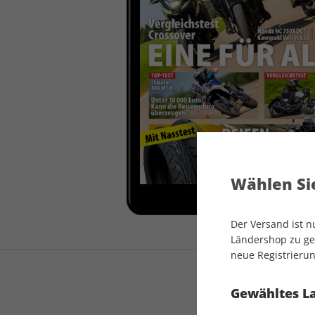
auto motor und sport
auto motor und sport
EDITION
autokauf
auto motor und sport
autokauf
Wählen Sie
Der Versand ist 
Ländershop zu gel
neue Registrierun
Gewähltes L