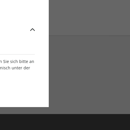
Sie sich bitte an
onisch unter der
E-Paper Ausgaben
Als App oder E-Paper
verfügbar