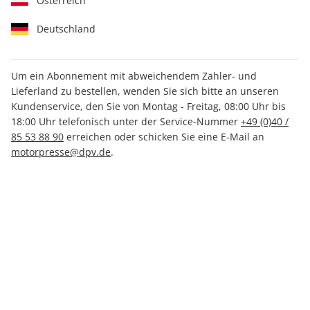
Österreich
Deutschland
Um ein Abonnement mit abweichendem Zahler- und
Lieferland zu bestellen, wenden Sie sich bitte an unseren
MOTORRAD ePaper 18/2023
Kundenservice, den Sie von Montag - Freitag, 08:00 Uhr bis
18:00 Uhr telefonisch unter der Service-Nummer
+49 (0)40 /
Direkt verfügbar
85 53 88 90
erreichen oder schicken Sie eine E-Mail an
motorpresse@dpv.de
.
CHF 3.50
inkl. MwSt.
Zur Kasse