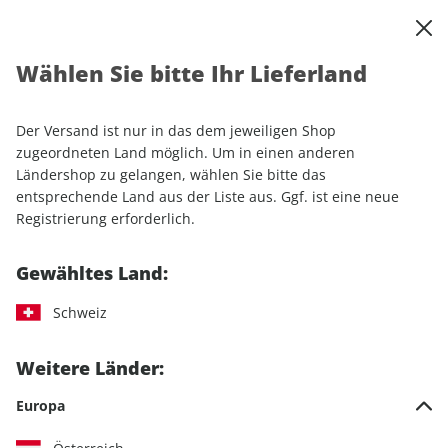
0
Warenkorb
Shop durchsuchen
MENÜ
Wählen Sie bitte Ihr Lieferland
Startseite
Einzelhefte
Motorrad
MOTORRAD
MOTORRAD ePaper 18/2023
Der Versand ist nur in das dem jeweiligen Shop
zugeordneten Land möglich. Um in einen anderen
LESEPROBE
Ländershop zu gelangen, wählen Sie bitte das
entsprechende Land aus der Liste aus. Ggf. ist eine neue
Registrierung erforderlich.
Gewähltes Land:
Schweiz
Weitere Länder:
Europa