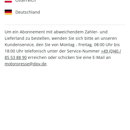
Österreich
Deutschland
Um ein Abonnement mit abweichendem Zahler- und
Lieferland zu bestellen, wenden Sie sich bitte an unseren
MOTORRAD ePaper 16/2024
Kundenservice, den Sie von Montag - Freitag, 08:00 Uhr bis
18:00 Uhr telefonisch unter der Service-Nummer
+49 (0)40 /
Direkt verfügbar
85 53 88 90
erreichen oder schicken Sie eine E-Mail an
motorpresse@dpv.de
.
CHF 4.00
inkl. MwSt.
Zur Kasse