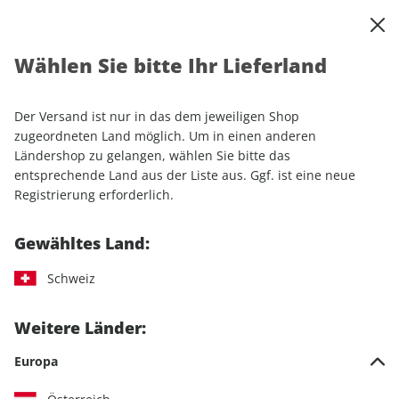
0
Warenkorb
Shop durchsuchen
MENÜ
Wählen Sie bitte Ihr Lieferland
Startseite
Einzelhefte
Motorrad
MOTORRAD
MOTORRAD ePaper 16/2024
Der Versand ist nur in das dem jeweiligen Shop
zugeordneten Land möglich. Um in einen anderen
LESEPROBE
Ländershop zu gelangen, wählen Sie bitte das
entsprechende Land aus der Liste aus. Ggf. ist eine neue
Registrierung erforderlich.
Gewähltes Land:
Schweiz
Weitere Länder:
Europa