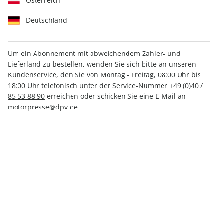
Österreich
Deutschland
Um ein Abonnement mit abweichendem Zahler- und
Lieferland zu bestellen, wenden Sie sich bitte an unseren
MOTORRAD ePaper 15/2024
Kundenservice, den Sie von Montag - Freitag, 08:00 Uhr bis
18:00 Uhr telefonisch unter der Service-Nummer
+49 (0)40 /
Direkt verfügbar
85 53 88 90
erreichen oder schicken Sie eine E-Mail an
motorpresse@dpv.de
.
CHF 4.00
inkl. MwSt.
Zur Kasse