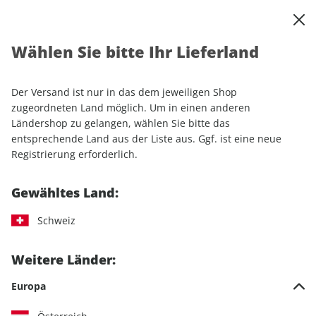
0
Warenkorb
Shop durchsuchen
MENÜ
Wählen Sie bitte Ihr Lieferland
Startseite
Einzelhefte
Motorrad
MOTORRAD
MOTORRAD ePaper 15/2024
Der Versand ist nur in das dem jeweiligen Shop
zugeordneten Land möglich. Um in einen anderen
LESEPROBE
Ländershop zu gelangen, wählen Sie bitte das
entsprechende Land aus der Liste aus. Ggf. ist eine neue
Registrierung erforderlich.
Gewähltes Land:
Schweiz
Weitere Länder:
Europa