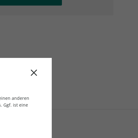
AC Reisemagazin
AC Reisemagazin
 einen anderen
 Ggf. ist eine