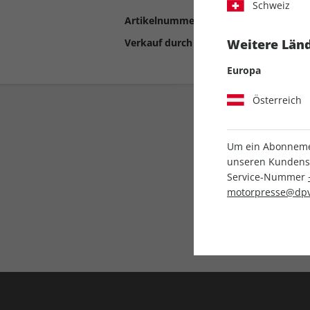
Schweiz
Artikelnummer
2196044
Verkauf durch
Motor Presse Stut
Weitere Länd
Europa
Österreich
Um ein Abonnemen
unseren Kundenser
Service-Nummer
motorpresse@dpv
Liefergarantie
Keine Ausgabe verpass