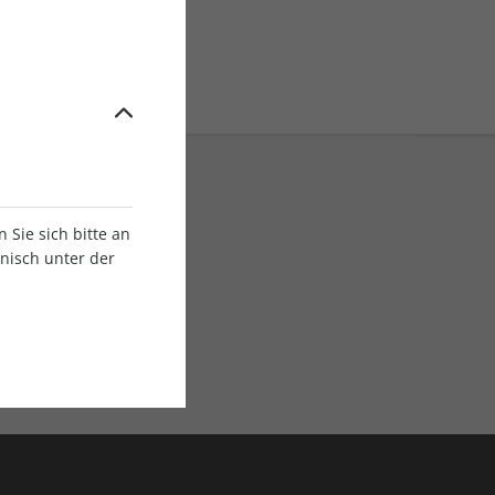
Sie sich bitte an
onisch unter der
E-Paper Ausgaben
Als App oder E-Paper
verfügbar