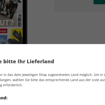
AD
AD
 bitte Ihr Lieferland
nur in das dem jeweiligen Shop zugeordneten Land möglich. Um in
angen, wählen Sie bitte das entsprechende Land aus der Liste aus.
g erforderlich.
MOTORRAD ePaper 10/2026
and: