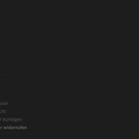
ular
cht
er kündigen
er widerrufen