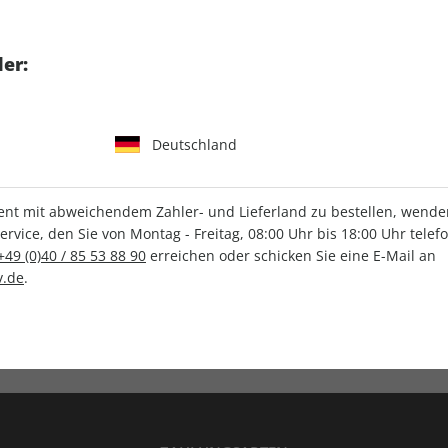
tgart GmbH & Co. KG
er:
Deutschland
IHRE ABO-VORTEILE
t mit abweichendem Zahler- und Lieferland zu bestellen, wenden 
vice, den Sie von Montag - Freitag, 08:00 Uhr bis 18:00 Uhr telef
+49 (0)40 / 85 53 88 90
erreichen oder schicken Sie eine E-Mail an
.de
.
Versandkostenfrei
Wunschprämie
en
Lieferung frei Haus
Geschenk inklusive