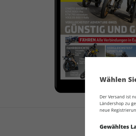
auto motor und sport
auto motor und sport
EDITION
autokauf
auto motor und sport
autokauf
Wählen Sie
Der Versand ist 
Ländershop zu gel
neue Registrierun
Gewähltes L