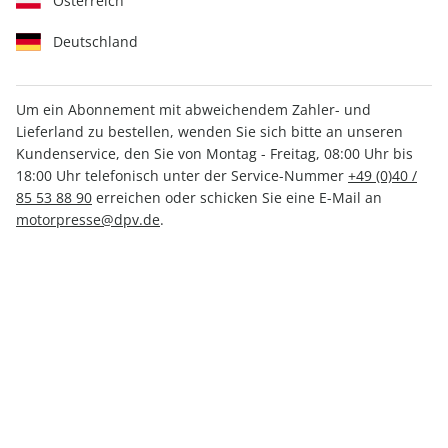
Österreich
Deutschland
Um ein Abonnement mit abweichendem Zahler- und
Lieferland zu bestellen, wenden Sie sich bitte an unseren
MOTORRAD ePaper 06/2026
Kundenservice, den Sie von Montag - Freitag, 08:00 Uhr bis
18:00 Uhr telefonisch unter der Service-Nummer
+49 (0)40 /
Direkt verfügbar
85 53 88 90
erreichen oder schicken Sie eine E-Mail an
motorpresse@dpv.de
.
CHF 4.00
inkl. MwSt.
Zur Kasse