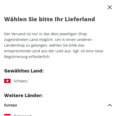
0
Warenkorb
Shop durchsuchen
MENÜ
Wählen Sie bitte Ihr Lieferland
Startseite
Einzelhefte
Motorrad
MOTORRAD
MOTORRAD ePaper 06/2026
Der Versand ist nur in das dem jeweiligen Shop
zugeordneten Land möglich. Um in einen anderen
LESEPROBE
Ländershop zu gelangen, wählen Sie bitte das
entsprechende Land aus der Liste aus. Ggf. ist eine neue
Registrierung erforderlich.
Gewähltes Land:
Schweiz
Weitere Länder:
Europa