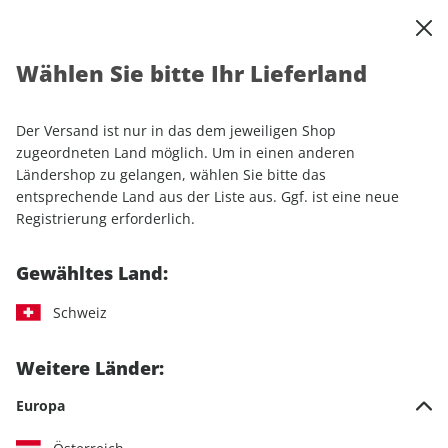
0
Warenkorb
Shop durchsuchen
MENÜ
Wählen Sie bitte Ihr Lieferland
Startseite
Einzelhefte
Motorrad
MOTORRAD Classic
MOTORRAD Classic ePaper 09/2024
Der Versand ist nur in das dem jeweiligen Shop
zugeordneten Land möglich. Um in einen anderen
LESEPROBE
Ländershop zu gelangen, wählen Sie bitte das
entsprechende Land aus der Liste aus. Ggf. ist eine neue
Registrierung erforderlich.
Gewähltes Land:
Schweiz
Weitere Länder:
Europa