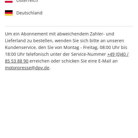
Österreich
Deutschland
Um ein Abonnement mit abweichendem Zahler- und
Lieferland zu bestellen, wenden Sie sich bitte an unseren
MOTORRAD Classic ePaper
Kundenservice, den Sie von Montag - Freitag, 08:00 Uhr bis
09/2024
18:00 Uhr telefonisch unter der Service-Nummer
+49 (0)40 /
85 53 88 90
erreichen oder schicken Sie eine E-Mail an
motorpresse@dpv.de
.
Direkt verfügbar
CHF 5.00
inkl. MwSt.
Zur Kasse