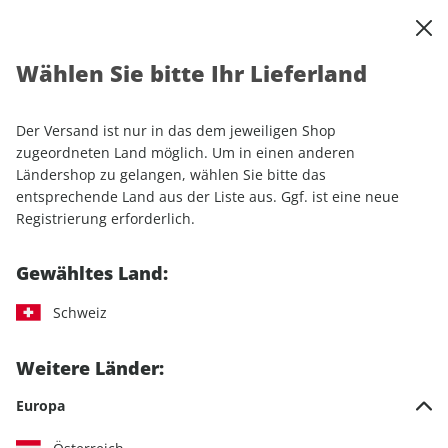
0
Warenkorb
Shop durchsuchen
MENÜ
Wählen Sie bitte Ihr Lieferland
Startseite
Einzelhefte
Motorrad
MOTORRAD Classic
MOTORRAD Classic 03/2025
Der Versand ist nur in das dem jeweiligen Shop
zugeordneten Land möglich. Um in einen anderen
LESEPROBE
Ländershop zu gelangen, wählen Sie bitte das
entsprechende Land aus der Liste aus. Ggf. ist eine neue
Registrierung erforderlich.
Gewähltes Land:
Schweiz
Weitere Länder:
Europa