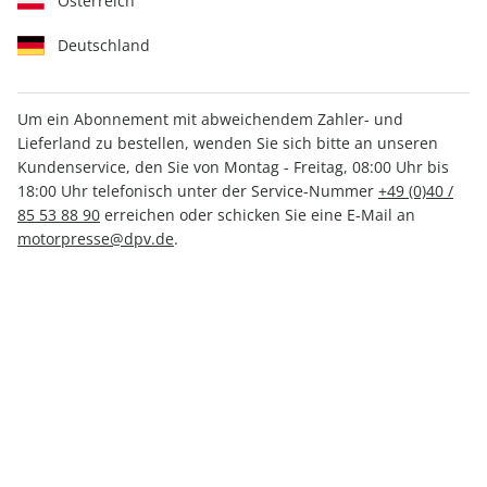
Österreich
Deutschland
Um ein Abonnement mit abweichendem Zahler- und
Lieferland zu bestellen, wenden Sie sich bitte an unseren
MOTORRAD Classic 03/2025
Kundenservice, den Sie von Montag - Freitag, 08:00 Uhr bis
18:00 Uhr telefonisch unter der Service-Nummer
+49 (0)40 /
85 53 88 90
erreichen oder schicken Sie eine E-Mail an
Verfügbar - Nur solange der Vorrat reicht
motorpresse@dpv.de
.
Anzahl
CHF 12.00
inkl. MwSt., zzgl.
Versand
In den Warenkorb